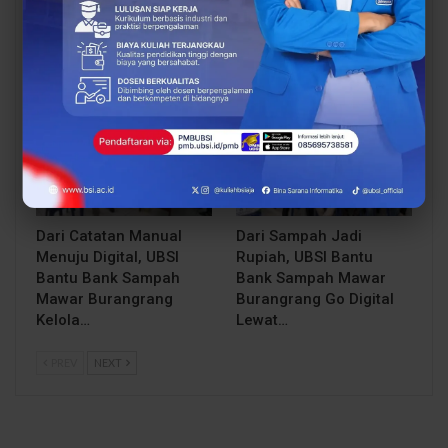
Papers ICAISD 2026,
UBSI Cengkareng Gelar
Dorong Riset Teknologi
Open Booth Spesial
dan Keamanan Siber…
dengan Beasiswa…
BERITA
BERITA
Dari Catatan Manual
Dari Sampah Jadi
Menuju Digital, UBSI
Rupiah, UBSI Bantu
Bantu Bank Sampah
Bank Sampah Mawar
Mawar Burangrang
Burangrang Go Digital
Kelola…
Lewat…
PREV
NEXT