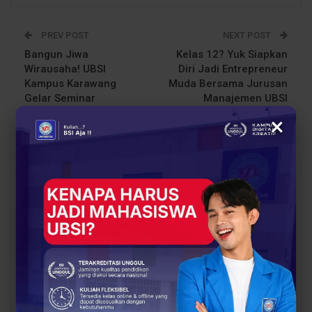
PREV POST
NEXT POST
Bangun Jiwa
Kelas 12? Yuk Siapkan
Wirausaha! UBSI
Diri Jadi Entrepreneur
Kampus Karawang
Muda Bersama Jurusan
Gelar Seminar
Manajemen UBSI
Entrepreneur 2025
×
You Might Also Like
All
BERITA
BERITA
UBSI Buka Call for
Siap Kuliah Berkualitas?