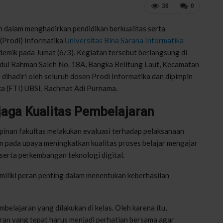
38
0
dalam menghadirkan pendidikan berkualitas serta
 (Prodi) Informatika
Universitas Bina Sarana Informatika
mik pada Jumat (6/3). Kegiatan tersebut berlangsung di
Abdul Rahman Saleh No. 18A, Bangka Belitung Laut, Kecamatan
dihadiri oleh seluruh dosen Prodi Informatika dan dipimpin
ka (FTI) UBSI, Rachmat Adi Purnama.
jaga Kualitas Pembelajaran
pinan fakultas melakukan evaluasi terhadap pelaksanaan
an pada upaya meningkatkan kualitas proses belajar mengajar
 serta perkembangan teknologi digital.
liki peran penting dalam menentukan keberhasilan
belajaran yang dilakukan di kelas. Oleh karena itu,
aran yang tepat harus menjadi perhatian bersama agar