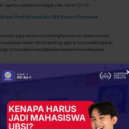
,” ujarnya dalam keterangan rilis, Jumat (13/3).
kripsi, Prodi Informatika UBSI Kampus Pontianak
tersebut juga menyoroti pentingnya inovasi dalam metode
enyampaian materi dinilai penting agar proses pembelajaran
ologi serta mampu meningkatkan kompetensi mahasiswa
rong para dosen untuk mengembangkan metode pembelajaran
ngkah ini diharapkan dapat memperkuat kemampuan mahasiswa
lam membangun karakter dan kesiapan menghadapi tantangan
n Profesionalisme Dosen
SI kampus Pontianak diharapkan semakin memperkuat
n tugas sebagai pendidik. Sinergi antara pimpinan fakultas
pembelajaran yang berkualitas.