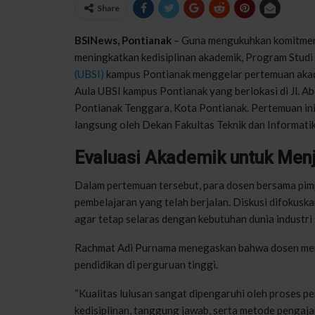
Share
BSINews, Pontianak
– Guna mengukuhkan komitmen 
meningkatkan kedisiplinan akademik, Program Studi
(UBSI)
kampus Pontianak menggelar pertemuan akade
Aula UBSI kampus Pontianak yang berlokasi di Jl. 
Pontianak Tenggara, Kota Pontianak. Pertemuan ini 
langsung oleh Dekan Fakultas Teknik dan Informati
Evaluasi Akademik untuk Men
Dalam pertemuan tersebut, para dosen bersama pim
pembelajaran yang telah berjalan. Diskusi difokusk
agar tetap selaras dengan kebutuhan dunia industri
Rachmat Adi Purnama menegaskan bahwa dosen memi
pendidikan di perguruan tinggi.
“Kualitas lulusan sangat dipengaruhi oleh proses pem
kedisiplinan, tanggung jawab, serta metode pengaj