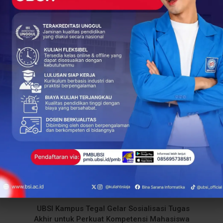
optimistis dapat terus meningkatkan mutu pendidikan serta
ap berkontribusi di berbagai sektor industri di era digital.
k
UBSI Kampus Pontianak
+
ReddIt
38
0
NEXT POST
UBSI Kampus Tegal Gelar Sosialisasi Tugas
Akhir untuk Perkuat Kompetensi Mahasiswa