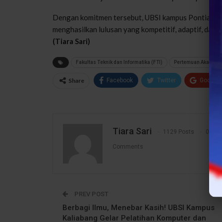
Dengan komitmen tersebut, UBSI kampus Pontianak 
menghasilkan lulusan yang kompetitif, adaptif, dan si
(Tiara Sari)
Fakultas Teknik dan Informatika (FTI)
Pertemuan Akademi
Share
Facebook
Twitter
Google
Tiara Sari
1129 Posts
0
Comments
PREV POST
Berbagi Ilmu, Menebar Kasih! UBSI Kampus
Kaliabang Gelar Pelatihan Komputer dan