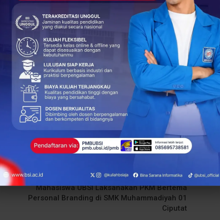
n
sekolah
di wilayah
sekitar
.
Panitia
optimis
bahwa
lomba
ini
alenta-talenta
baru
di
bidang
sistem
informasi
.
(Teguh)
reatif Universitas BSI
+
ReddIt
74
0
s
NEXT POST
Mahasiswa UBSI Laksanakan PKM Bertema
Personal Branding di SMK Muhammadiyah 01
Ciputat