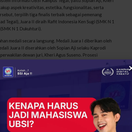
istem
Informasi
UBSI
Kampus
Tegal
,
yaitu
Sopian
Aji,
Kheri
cakup
aspek
kreativitas
,
estetika
,
fungsionalitas
,
serta
ersebut
,
terpilih
tiga
finalis
terbaik
sebagai
pemenang
yad
Tegal
),
Juara
II
diraih
Rafit
Indonesia Ken
Sugi
(SMK N 1
(SMK N 1
Dukuhturi
).
ahan
medali
secara
langsung
.
Medali
Juara
I
diberikan
oleh
edali
Juara
II
diserahkan
oleh
Sopian
Aji
selaku
Kaprodi
h
perwakilan
dewan
juri
,
Kheri
Agus
Suseno
.
Prosesi
a
menjadi
puncak
pencapaian
para
peserta
selama
mengikuti
ang
teknologi
dan
desain
digital.
Kemampuan
mereka
patut
an
kreativitas
yang
kuat
,”
ujar
sopian
aji
dalam
sesi
penutup
.
piade Jaringan Komputer Berhadiah Rp21 Juta untuk
if
namun
tetap
menjunjung
sportivitas
.
Melalui
ajang
ini
,
g
pengembangan
kreativitas
dan
kemampuan
digital
pelajar
,