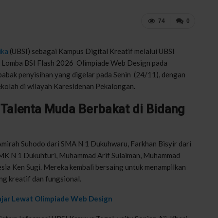
74
0
ika
(UBSI)
sebagai
Kampus
Digital
Kreatif
melalui
UBSI
l
Lomba
BSI Flash 2026
Olimpiade
Web Design pada
babak
penyisihan
yang
digelar
pada Senin (24/11),
dengan
ekolah
di wilayah
Karesidenan
Pekalongan
.
n Talenta Muda Berbakat di Bidang
Amirah
Suhodo
dari
SMA N 1
Dukuhwaru
,
Farkhan
Bisyir
dari
MK N 1
Dukuhturi
,
Muhammad
Arif
Sulaiman
, Muhammad
esia Ken
Sugi
.
Mereka
kembali
bersaing
untuk
menampilkan
ang
kreatif
dan
fungsional
.
lajar Lewat Olimpiade Web Design