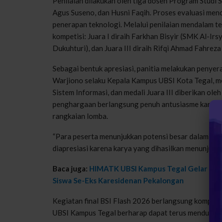
Penilaian
dilakukan
oleh
tiga
dosen
Program
Studi
S
Agus
Suseno
, dan
Husni
Faqih. Proses
evaluasi
men
penerapan
teknologi
.
Melalui
penilaian
mendalam
t
kompetisi
:
Juara
I
diraih
Farkhan
Bisyir
(SMK Al-
Irs
Dukuhturi
), dan
Juara
III
diraih
Rifqi
Ahmad
Fahreza
Sebagai
bentuk
apresiasi
,
panitia
melakukan
penyer
Warjiono
selaku
Kepala
Kampus
UBSI Kota
Tegal
,
m
Sistem
Informasi
, dan
medali
Juara
III
diberikan
ole
penghargaan
berlangsung
penuh
antusiasme
karen
rangkaian
lomba
.
“Para
peserta
menunjukkan
potensi
besar
dalam
bid
diapresiasi
karena
karya
yang
dihasilkan
menunjukk
Baca juga:
HIMATK UBSI Kampus Tegal Gelar Olim
Siswa Se-Eks Karesidenan Pekalongan
Kegiatan
final BSI Flash 2026
berlangsung
kompetit
UBSI
Kampus
Tegal
berharap
dapat
terus
mendukun