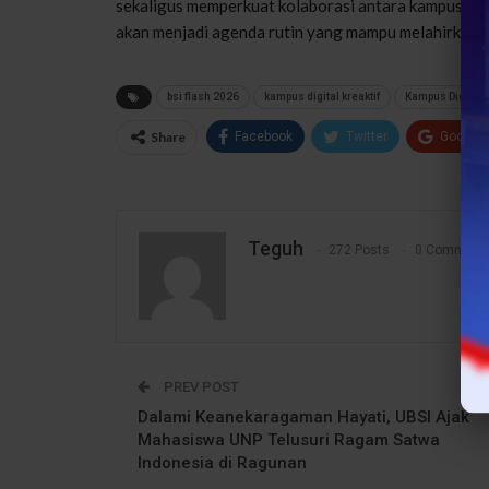
sekaligus
memperkuat
kolaborasi
antara
kampus
da
akan
menjadi
agenda
rutin
yang
mampu
melahirkan
t
bsi flash 2026
kampus digital kreaktif
Kampus Digital K
Share
Facebook
Twitter
Google
Teguh
272 Posts
0 Comment
PREV POST
Dalami Keanekaragaman Hayati, UBSI Ajak
Mahasiswa UNP Telusuri Ragam Satwa
Indonesia di Ragunan