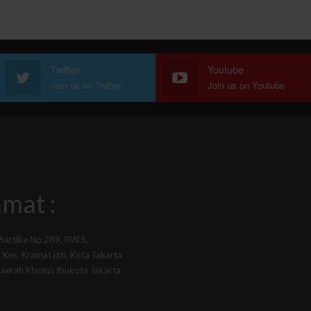
Twitter
Youtube
Join us on Twitter
Join us on Youtube
mat :
 Sartika No.289, RW.5,
Kec. Kramat jati, Kota Jakarta
Daerah Khusus Ibukota Jakarta