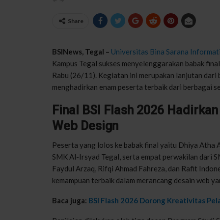
Share
BSINews
,
Tegal
–
Universitas Bina Sarana
Informat
Kampu
s
Tegal
sukses
menyelenggarakan
babak
fina
Rabu
(26/11).
Kegiatan
ini
merupakan
lanjutan
dari
menghadirkan
enam
peserta
terbaik
dari
berbagai
s
Final BSI Flash 2026 Hadirka
Web Design
Peserta
yang
lolos
ke
babak
final
yaitu
Dhiya
Atha 
SMK Al-
Irsyad
Tegal
,
serta
empat
perwakilan
dari
S
Faydul
Arzaq
,
Rifqi
Ahmad
Fahreza
, dan
Rafit
Indon
kemampuan
terbaik
dalam
merancang
desain
web y
Baca juga:
BSI Flash 2026 Dorong Kreativitas Pe