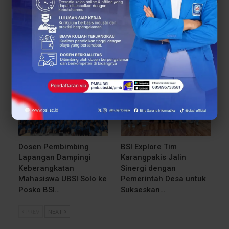
Proses Belajar di UBSI
Dosen Pembimbing
yang Mendukung
Lapangan Dampingi
Mahasiswa Lebih Siap
Keberangkatan
Kerja
Mahasiswa UBSI Solo ke
Posko BSI…
BERITA
BERITA
Dosen Pembimbing
BSI Explore Tim
Lapangan Dampingi
Karangpakis Jalin
Keberangkatan
Sinergi dengan
Mahasiswa UBSI Solo ke
Pemerintah Desa untuk
Posko BSI…
Sukseskan…
PREV
NEXT