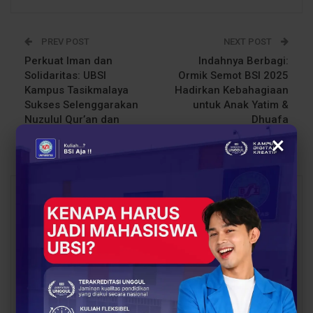
PREV POST
NEXT POST
Perkuat Iman dan
Indahnya Berbagi:
Solidaritas: UBSI
Ormik Semot BSI 2025
Kampus Tasikmalaya
Hadirkan Kebahagiaan
Sukses Selenggarakan
untuk Anak Yatim &
Nuzulul Qur’an dan
Dhuafa
Berbagi Takjil
×
You Might Also Like
All
BERITA
BERITA