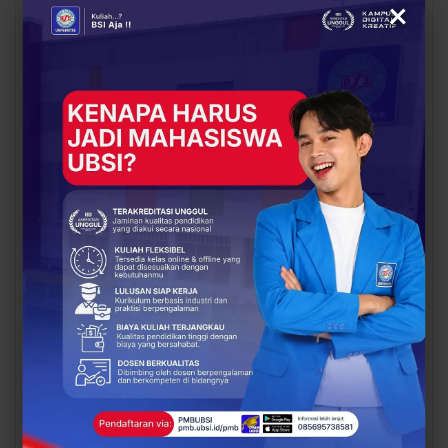
×
UBSI Buka Call for
Siap Kuliah Berkualitas?
Papers ICAISD 2026,
UBSI Cengkareng Gelar
Dorong Riset Teknologi
Open Booth Spesial
dan Keamanan Siber…
dengan Beasiswa…
BERITA
BERITA
Dari Catatan Manual
Dari Sampah Jadi
Menuju Digital, UBSI
Rupiah, UBSI Bantu
Bantu Bank Sampah
Bank Sampah Mawar
Mawar Burangrang
Burangrang Go Digital
Kelola…
Lewat…