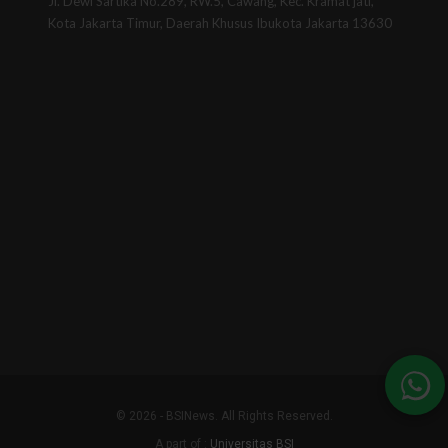
Jl. Dewi Sartika No.289, RW.5, Cawang, Kec. Kramat jati,
Kota Jakarta Timur, Daerah Khusus Ibukota Jakarta 13630
© 2026 - BSINews. All Rights Reserved.
A part of :
Universitas BSI