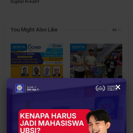
Digital Kreatif
You Might Also Like
All
BERITA
BERITA
×
UBSI Buka Call for
Siap Kuliah Berkualitas?
Papers ICAISD 2026,
UBSI Cengkareng Gelar
Dorong Riset Teknologi
Open Booth Spesial
dan Keamanan Siber…
dengan Beasiswa…
BERITA
BERITA