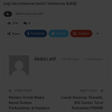
pagi dan pelepasan balon,” tandasnya.
(LAG)
SEMOT Universitas BSI
174
0
Share
Facebook
Twitter
Google+
Abdul Latif
16143 Posts
1 Comments
PREV POST
NEXT POST
Melalui Ormik Maba
Lewat Seminar Tematik,
Kenal Sistem
BSI Center Turut
Perkuliahan di Kampus
Ramaikan PKKMB