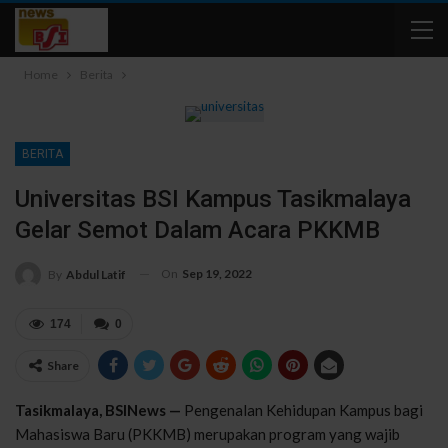
Home
Berita
BERITA
Universitas BSI Kampus Tasikmalaya
Gelar Semot Dalam Acara PKKMB
On
Sep 19, 2022
By
Abdul Latif
174
0
Share
Tasikmalaya, BSINews —
Pengenalan Kehidupan Kampus bagi
Mahasiswa Baru (PKKMB) merupakan program yang wajib