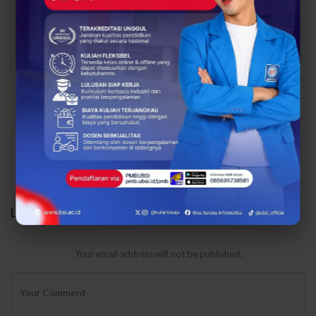
Dari Catatan Manual
Dari Sampah Jadi
Menuju Digital, UBSI
Rupiah, UBSI Bantu
Bantu Bank Sampah
Bank Sampah Mawar
Mawar Burangrang
Burangrang Go Digital
Kelola…
Lewat…
PREV
NEXT
LEAVE A REPLY
Your email address will not be published.