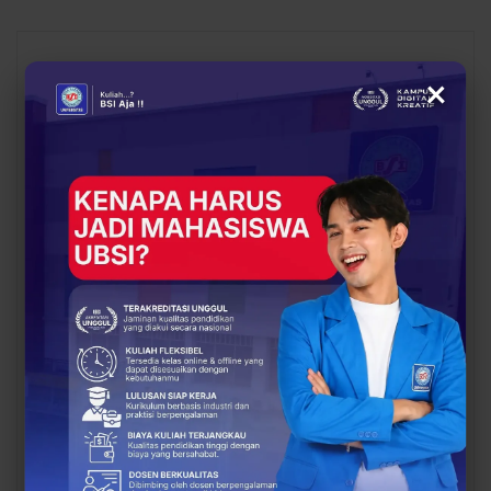
You Might Also Like
All
×
BERITA
BERITA
UBSI Buka Call for
Siap Kuliah Berkualitas?
Papers ICAISD 2026,
UBSI Cengkareng Gelar
Dorong Riset Teknologi
Open Booth Spesial
dan Keamanan Siber…
dengan Beasiswa…
BERITA
BERITA