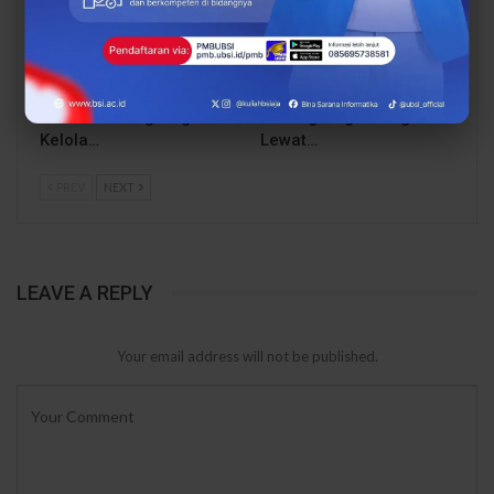
Dari Catatan Manual
Dari Sampah Jadi
Menuju Digital, UBSI
Rupiah, UBSI Bantu
Bantu Bank Sampah
Bank Sampah Mawar
Mawar Burangrang
Burangrang Go Digital
Kelola…
Lewat…
PREV
NEXT
LEAVE A REPLY
Your email address will not be published.