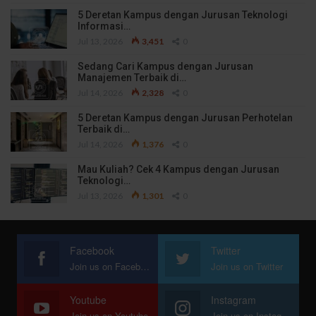
5 Deretan Kampus dengan Jurusan Teknologi
Informasi…
Jul 13, 2026
3,451
0
Sedang Cari Kampus dengan Jurusan
Manajemen Terbaik di…
Jul 14, 2026
2,328
0
5 Deretan Kampus dengan Jurusan Perhotelan
Terbaik di…
Jul 14, 2026
1,376
0
Mau Kuliah? Cek 4 Kampus dengan Jurusan
Teknologi…
Jul 13, 2026
1,301
0
Facebook
Twitter
Join us on Facebook
Join us on Twitter
Youtube
Instagram
Join us on Youtube
Join us on Instagram