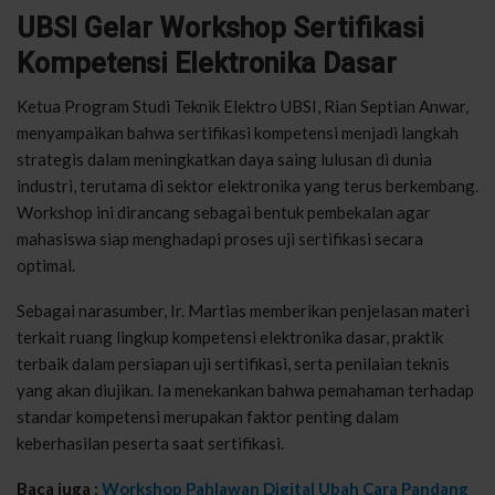
UBSI Gelar Workshop
Sertifikasi
Kompetensi
Elektronika
Dasar
Ketua
Program
Studi
Teknik
Elektro
UBSI, Rian
Septian
Anwar,
menyampaikan
bahwa
sertifikasi
kompetensi
menjadi
langkah
strategis
dalam
meningkatkan
daya
saing
lulusan
di dunia
industri
,
terutama
di
sektor
elektronika
yang
terus
berkembang
.
Workshop
ini
dirancang
sebagai
bentuk
pembekalan
agar
mahasiswa
siap
menghadapi
proses uji
sertifikasi
secara
optimal.
Sebagai narasumber,
Ir.
Martias memberikan penjelasan materi
terkait ruang lingkup kompetensi elektronika dasar, praktik
terbaik dalam persiapan uji sertifikasi, serta penilaian teknis
yang akan diujikan. Ia menekankan bahwa pemahaman terhadap
standar kompetensi merupakan faktor penting dalam
keberhasilan peserta saat sertifikasi.
Baca juga :
Workshop Pahlawan Digital Ubah Cara Pandang