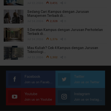
Jul 13, 2026
3,451
0
Sedang Cari Kampus dengan Jurusan
Manajemen Terbaik di…
Jul 14, 2026
2,328
0
5 Deretan Kampus dengan Jurusan Perhotelan
Terbaik di…
Jul 14, 2026
1,376
0
Mau Kuliah? Cek 4 Kampus dengan Jurusan
Teknologi…
Jul 13, 2026
1,302
0
Facebook
Twitter
Join us on Facebook
Join us on Twitter
Youtube
Instagram
Join us on Youtube
Join us on Instagram