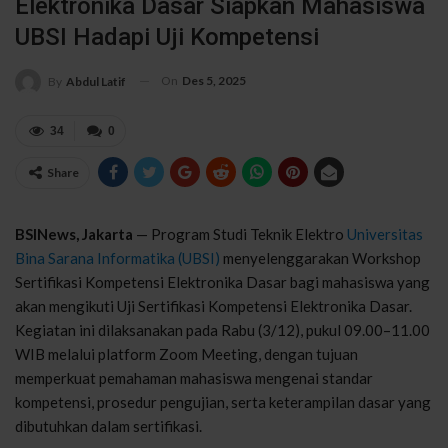
Elektronika Dasar Siapkan Mahasiswa
UBSI Hadapi Uji Kompetensi
On
Des 5, 2025
By
Abdul Latif
34
0
Share
BSINews
, Jakarta
— Program
Studi
Teknik
Elektro
Universitas
Bina Sarana
Informatika
(UBSI)
menyelenggarakan
Workshop
Sertifikasi
Kompetensi
Elektronika
Dasar
bagi
mahasiswa
yang
akan
mengikuti
Uji
Sertifikasi
Kompetensi
Elektronika
Dasar.
Kegiatan
ini
dilaksanakan
pada Rabu
(
3
/12)
,
pukul
09.00–11.00
WIB
melalui
platform Zoom Meeting,
dengan
tujuan
memperkuat
pemahaman
mahasiswa
mengenai
standar
kompetensi
,
prosedur
pengujian
,
serta
keterampilan
dasar
yang
dibutuhkan
dalam
sertifikasi
.