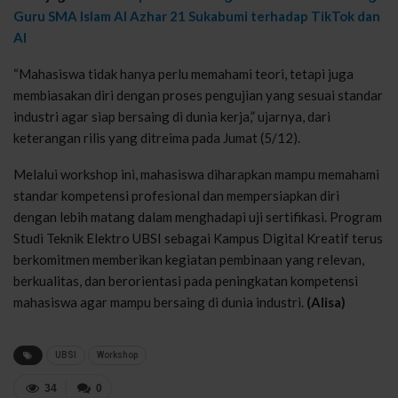
Guru SMA Islam Al Azhar 21 Sukabumi terhadap TikTok dan
AI
“Mahasiswa tidak hanya perlu memahami teori, tetapi juga
membiasakan diri dengan proses pengujian yang sesuai standar
industri agar siap bersaing di dunia kerja,” ujar
nya, dari
keterangan rilis yang ditreima pada Jumat (5/12)
.
Melalui
workshop
ini
,
mahasiswa
diharapkan
mampu
memahami
standar
kompetensi
profesional
dan
mempersiapkan
diri
dengan
lebih
matang
dalam
menghadapi
uji
sertifikasi
. Program
Studi
Teknik
Elektro
UBSI
sebagai
Kampus
Digital
Kreatif
terus
berkomitmen
memberikan
kegiatan
pembinaan
yang
relevan
,
berkualitas
, dan
berorientasi
pada
peningkatan
kompetensi
mahasiswa
agar
mampu
bersaing
di dunia
industri
.
(Alisa)
UBSI
Workshop
34
0