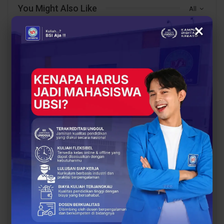
You Might Also Like
All
×
BERITA
BERITA
UBSI Buka Call for
Siap Kuliah Berkualitas?
Papers ICAISD 2026,
UBSI Cengkareng Gelar
Dorong Riset Teknologi
Open Booth Spesial
dan Keamanan Siber…
dengan Beasiswa…
BERITA
BERITA
Dari Catatan Manual
Dari Sampah Jadi