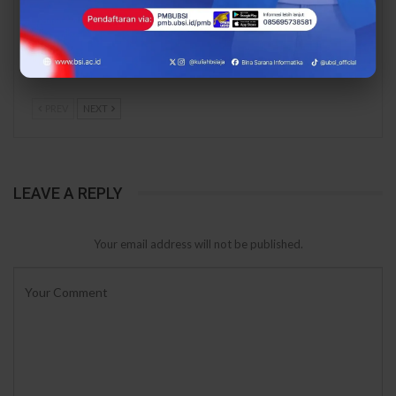
Menuju Digital, UBSI
Rupiah, UBSI Bantu
Bantu Bank Sampah
Bank Sampah Mawar
Mawar Burangrang
Burangrang Go Digital
Kelola…
Lewat…
PREV
NEXT
LEAVE A REPLY
Your email address will not be published.