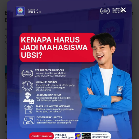
×
Bukan Cuma Pengacara! Ini Jurusan yang Mengatur
Bisnis, Startup, dan Kontrak Miliaran
ABDUL LATIF
Mar 13, 2026
0
BSINews-Di era digital saat ini, dunia bisnis berkembang sangat cepat.
Startup bermunculan, transaksi digital semakin kompleks, dan kerja
sama bisnis bernilai miliaran rupiah terjadi setiap hari. Namun di balik
semua aktivitas tersebut, ada…
EDUKASI
Ingin Jadi Inovator Teknologi? Program Studi
Teknik Elektro UBSI Pilihan Tepat
ABDUL LATIF
Mar 12, 2026
0