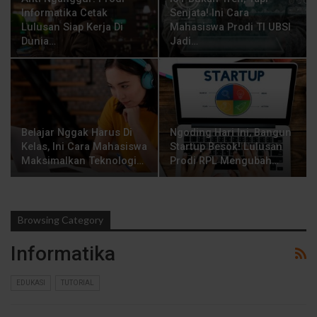
Informatika Cetak
Senjata! Ini Cara
Lulusan Siap Kerja Di
Mahasiswa Prodi TI UBSI
Dunia…
Jadi…
Belajar Nggak Harus Di
Ngoding Hari Ini, Bangun
Kelas, Ini Cara Mahasiswa
Startup Besok! Lulusan
Maksimalkan Teknologi…
Prodi RPL Mengubah…
Browsing Category
Informatika
EDUKASI
TUTORIAL