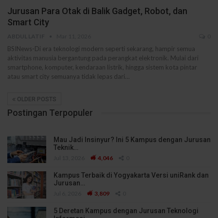
Jurusan Para Otak di Balik Gadget, Robot, dan
Smart City
ABDUL LATIF
Mar 11, 2026
0
BSINews-Di era teknologi modern seperti sekarang, hampir semua
aktivitas manusia bergantung pada perangkat elektronik. Mulai dari
smartphone, komputer, kendaraan listrik, hingga sistem kota pintar
atau smart city semuanya tidak lepas dari…
OLDER POSTS
Postingan Terpopuler
Mau Jadi Insinyur? Ini 5 Kampus dengan Jurusan
Teknik…
Jul 13, 2026
4,046
0
Kampus Terbaik di Yogyakarta Versi uniRank dan
Jurusan…
Jul 6, 2026
3,809
0
5 Deretan Kampus dengan Jurusan Teknologi