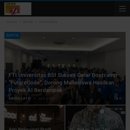
Home
Berita
Informatika
BERITA
FTI Universitas BSI Sukses Gelar Bootcamp
“FutureCode”, Dorong Mahasiswa Hasilkan
Proyek AI Berdampak
ABDUL LATIF
Jul 8, 2026
0
Anti Nganggur! Prodi
IoT Bukan Tren, Tapi