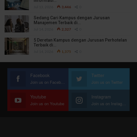
Informasi…
Jul 13, 2026
3,446
0
Sedang Cari Kampus dengan Jurusan
Manajemen Terbaik di…
Jul 14, 2026
2,327
0
5 Deretan Kampus dengan Jurusan Perhotelan
Terbaik di…
Jul 14, 2026
1,375
0
Facebook
Twitter
Join us on Facebook
Join us on Twitter
Youtube
Instagram
Join us on Youtube
Join us on Instagram