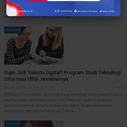
BSINews- Di tengah perkembangan teknologi yang semakin pesat,
kebutuhan akan tenaga ahli di bidang teknik terus meningkat. Salah satu
bidang yang memiliki peran penting dalam perkembangan teknologi
modern adalah teknik elektro. Mulai dari…
EDUKASI
Ingin Jadi Talenta Digital? Program Studi Teknologi
Informasi UBSI Jawabannya
ABDUL LATIF
Mar 12, 2026
0
BSINews-Di era digital seperti sekarang, teknologi telah menjadi bagian
penting dalam kehidupan sehari-hari. Mulai dari aplikasi yang kita
gunakan di ponsel, sistem pembayaran digital, hingga kecerdasan
buatan yang semakin berkembang. Semua…
EDUKASI