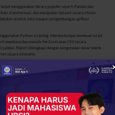
lanjut menggunakan library populer seperti Pandas dan
n, transformasi, dan manipulasi dataset secara efisien.
elakukan analisis data maupun pengembangan aplikasi
menggunakan Python scripting. Mereka belajar membuat script
ti membaca dan menulis file Excel atau CSV secara
 sumber. Materi dilengkapi dengan pengenalan dasar teknik
rnet secara otomatis.
me mahasiswa terlihat dari banyaknya pertanyaan yang
eserta menyampaikan kesannya bahwa materi yang diberikan
 tentang penggunaan Python di dunia kerja. Terutama
kerjaan yang biasanya memakan waktu lama,” tuturnya.
 Game Sensor Tangan Berbasis Python
ya agar workshop ini menjadi awal dari penguatan