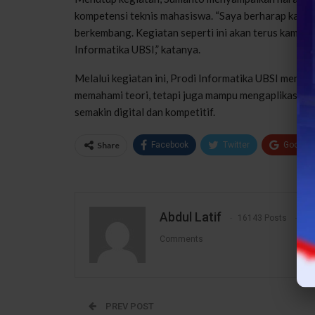
kompetensi teknis mahasiswa. “Saya berharap kalian
berkembang. Kegiatan seperti ini akan terus kami d
Informatika UBSI,” katanya.
Melalui kegiatan ini, Prodi Informatika UBSI mene
memahami teori, tetapi juga mampu mengaplikasika
semakin digital dan kompetitif.
Share
Facebook
Twitter
Google
Abdul Latif
16143 Posts
1
Comments
PREV POST