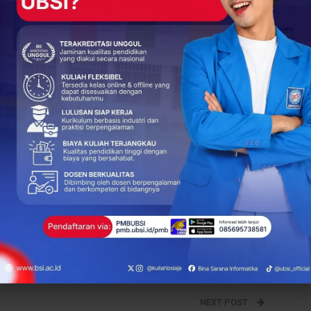
 semua semakin percaya diri untuk terus belajar dan
ukung untuk meningkatkan kualitas lulusan Program Studi
gaskan komitmennya dalam mencetak lulusan yang tidak hanya
n keterampilan pemrograman Python dalam dunia kerja yang
+
ReddIt
100
0
NEXT POST