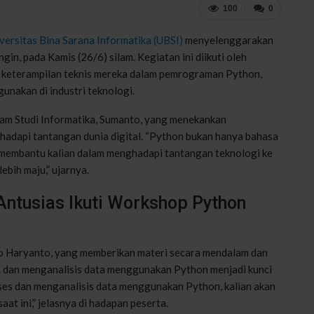
100
0
versitas Bina Sarana Informatika (UBSI)
menyelenggarakan
n, pada Kamis (26/6) silam. Kegiatan ini diikuti oleh
 keterampilan teknis mereka dalam pemrograman Python,
unakan di industri teknologi.
am Studi Informatika, Sumanto, yang menekankan
adapi tantangan dunia digital. “Python bukan hanya bahasa
 membantu kalian dalam menghadapi tantangan teknologi ke
ebih maju,” ujarnya.
ntusias Ikuti Workshop Python
o Haryanto, yang memberikan materi secara mendalam dan
 dan menganalisis data menggunakan Python menjadi kunci
ses dan menganalisis data menggunakan Python, kalian akan
at ini,” jelasnya di hadapan peserta.