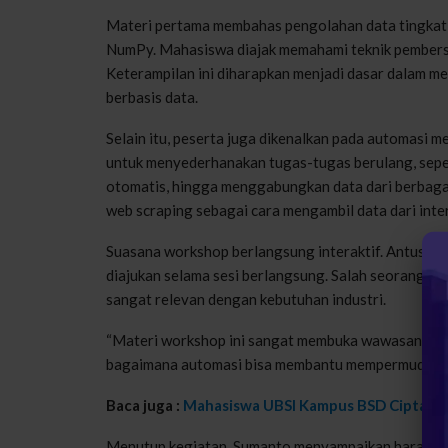
Materi pertama membahas pengolahan data tingkat 
NumPy. Mahasiswa diajak memahami teknik pembersiha
Keterampilan ini diharapkan menjadi dasar dalam m
berbasis data.
Selain itu, peserta juga dikenalkan pada automasi 
untuk menyederhanakan tugas-tugas berulang, seper
otomatis, hingga menggabungkan data dari berbagai
web scraping sebagai cara mengambil data dari inte
Suasana workshop berlangsung interaktif. Antusias
diajukan selama sesi berlangsung. Salah seorang p
sangat relevan dengan kebutuhan industri.
“Materi workshop ini sangat membuka wawasan kami
bagaimana automasi bisa membantu mempermudah pe
Baca juga :
Mahasiswa UBSI Kampus BSD Ciptakan
Menutup kegiatan, Sumanto menyampaikan harapann