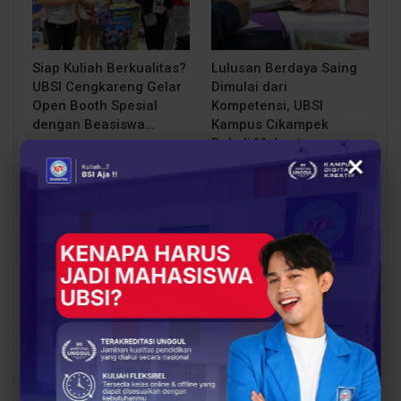
Siap Kuliah Berkualitas?
Lulusan Berdaya Saing
UBSI Cengkareng Gelar
Dimulai dari
Open Booth Spesial
Kompetensi, UBSI
dengan Beasiswa…
Kampus Cikampek
Bekali Mahasiswa…
×
EVENT
BERITA
Mahasiswa UBSI Punya
Proses Belajar di UBSI
Ide Bisnis? Saatnya
yang Mendukung
Unjuk Gigi di
Mahasiswa Lebih Siap
PERTAMUDA 2026, Ikuti…
Kerja
PREV
NEXT