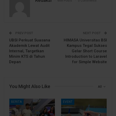
Redaksi
668 Posts
0 Comments
PREV POST
NEXT POST
UBSI Perkuat Suasana
HIMASA Universitas BSI
Akademik Lewat Audit
Kampus Tegal Sukses
Internal, Targetkan
Gelar Short Course
Minim KTS di Tahun
Introduction to Laravel
Depan
for Simple Website
You Might Also Like
All
BERITA
EVENT