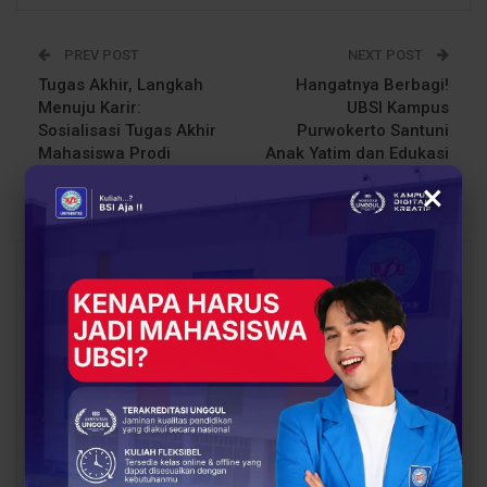
PREV POST
NEXT POST
Tugas Akhir, Langkah
Hangatnya Berbagi!
Menuju Karir:
UBSI Kampus
Sosialisasi Tugas Akhir
Purwokerto Santuni
Mahasiswa Prodi
Anak Yatim dan Edukasi
Penyiaran UBSI
Cyberbullying
×
You Might Also Like
All
BERITA
EVENT
Siap Kuliah Berkualitas?
Lulusan Berdaya Saing