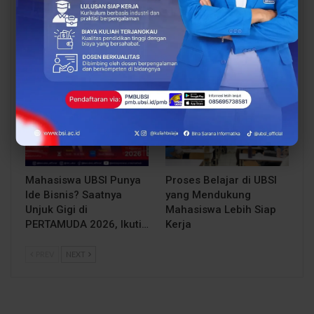
UBSI Cengkareng Gelar
Dimulai dari
Open Booth Spesial
Kompetensi, UBSI
dengan Beasiswa…
Kampus Cikampek
Bekali Mahasiswa…
EVENT
BERITA
Mahasiswa UBSI Punya
Proses Belajar di UBSI
Ide Bisnis? Saatnya
yang Mendukung
Unjuk Gigi di
Mahasiswa Lebih Siap
PERTAMUDA 2026, Ikuti…
Kerja
PREV
NEXT