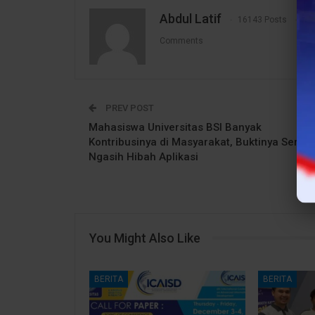
Abdul Latif
16143 Posts
1
Comments
PREV POST
Mahasiswa Universitas BSI Banyak
Kontribusinya di Masyarakat, Buktinya Sering
Ngasih Hibah Aplikasi
You Might Also Like
BERITA
BERITA