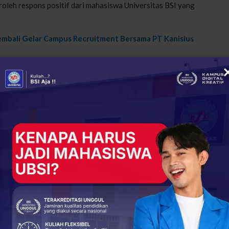
oleh respons positif dari mahasiswa Universitas BSI yang
embali Gelar Campus Recruitment Bersama PT Kanisius
aharja Sentosa, mengapresiasi kolaborasi dengan BSI
erima kasih atas kesempatan ini untuk bertemu dengan para
rjasama ini dapat terus berlanjut untuk membangun masa
a.
anya memberikan peluang bagi mahasiswa untuk memulai karir
dunia pendidikan dengan dunia industri. Dengan demikian,
omitmen untuk mendukung pembentukan sumber daya manusia
+
ReddIt
138
0