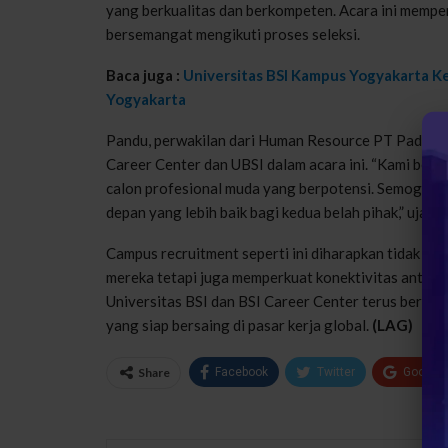
yang berkualitas dan berkompeten. Acara ini memper
bersemangat mengikuti proses seleksi.
Baca juga :
Universitas BSI Kampus Yogyakarta K
Yogyakarta
Pandu, perwakilan dari Human Resource PT Padma R
Career Center dan UBSI dalam acara ini. “Kami bert
calon profesional muda yang berpotensi. Semoga ke
depan yang lebih baik bagi kedua belah pihak,” ujarny
Campus recruitment seperti ini diharapkan tidak h
mereka tetapi juga memperkuat konektivitas antara 
Universitas BSI dan BSI Career Center terus berk
yang siap bersaing di pasar kerja global.
(LAG)
Share
Facebook
Twitter
Google