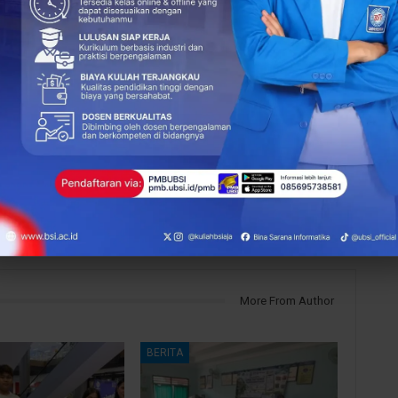
NEXT POST
Dosen Universitas BSI Beri Pelatihan Seni
Berpakaian Memasyarakatkan Konsep Dasar
Padu Padan Untuk Tingkatkan Kesejahteraan
Anggota PKK
More From Author
BERITA