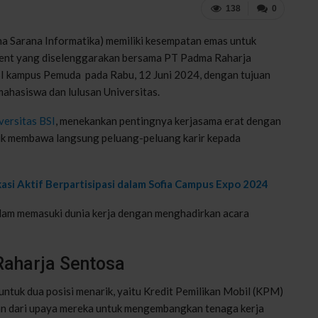
138
0
a Sarana Informatika) memiliki kesempatan emas untuk
tment yang diselenggarakan bersama PT Padma Raharja
BSI kampus Pemuda pada Rabu, 12 Juni 2024, dengan tujuan
ahasiswa dan lulusan Universitas.
versitas BSI
, menekankan pentingnya kerjasama erat dengan
uk membawa langsung peluang-peluang karir kepada
asi Aktif Berpartisipasi dalam Sofia Campus Expo 2024
am memasuki dunia kerja dengan menghadirkan acara
aharja Sentosa
tuk dua posisi menarik, yaitu Kredit Pemilikan Mobil (KPM)
ian dari upaya mereka untuk mengembangkan tenaga kerja