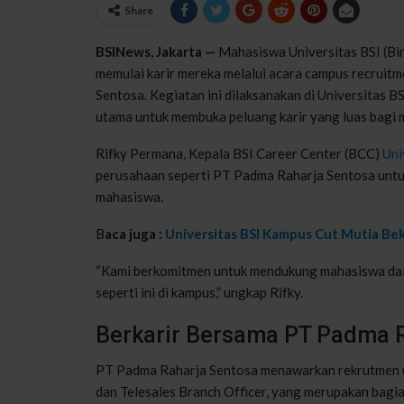
Share
BSINews, Jakarta —
Mahasiswa Universitas BSI (Bin
memulai karir mereka melalui acara campus recrui
Sentosa. Kegiatan ini dilaksanakan di Universitas 
utama untuk membuka peluang karir yang luas bagi m
Rifky Permana, Kepala BSI Career Center (BCC)
Uni
perusahaan seperti PT Padma Raharja Sentosa unt
mahasiswa.
B
aca juga :
Universitas BSI Kampus Cut Mutia Bek
“Kami berkomitmen untuk mendukung mahasiswa dal
seperti ini di kampus,” ungkap Rifky.
Berkarir Bersama PT Padma R
PT Padma Raharja Sentosa menawarkan rekrutmen un
dan Telesales Branch Officer, yang merupakan bag