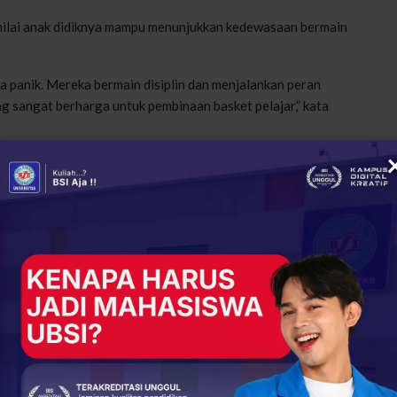
nilai anak didiknya mampu menunjukkan kedewasaan bermain
 panik. Mereka bermain disiplin dan menjalankan peran
 sangat berharga untuk pembinaan basket pelajar,” kata
 sebagai ajang yang tidak hanya menghadirkan persaingan,
mahami makna sportivitas dan proses bertumbuh melalui
Voli Putri BSI FLASH 2026 Kota Jakarta
a menerima uang pembinaan, trofi, serta beasiswa kuliah di
jadi penanda bahwa kerja sunyi, disiplin, dan ketenangan dapat
ulang bukan hanya dengan piala, tetapi dengan pengalaman
ingan pertandingan berikutnya.