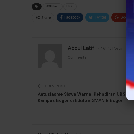
BSI Flash
UBSI
Share
Facebook
Twitter
Google
Abdul Latif
16143 Posts
1
Comments
PREV POST
Antusiasme Siswa Warnai Kehadiran UBSI
Kampus Bogor di Edufair SMAN 8 Bogor