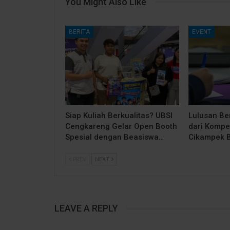
You Might Also Like
BERITA
EVENT
Siap Kuliah Berkualitas? UBSI
Lulusan Be
Cengkareng Gelar Open Booth
dari Kompe
Spesial dengan Beasiswa…
Cikampek 
PREV
NEXT
LEAVE A REPLY