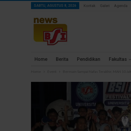
SABTU, AGUSTUS 8, 2026
Kontak
Galeri
Agenda
Home
Berita
Pendidikan
Fakultas
Home
Event
Bermain Sampai Nafas Terakhir, MAN 10 Jaka