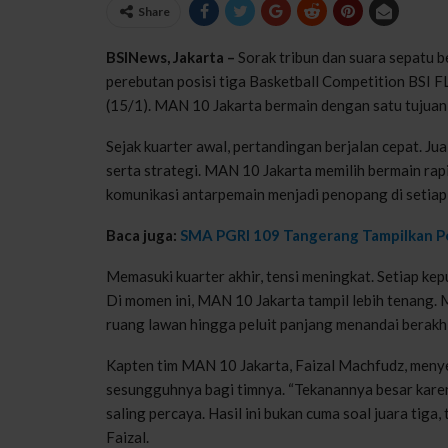
Share
BSINews, Jakarta –
Sorak tribun dan suara sepatu 
perebutan posisi tiga Basketball Competition BSI
(15/1). MAN 10 Jakarta bermain dengan satu tujuan 
Sejak kuarter awal, pertandingan berjalan cepat. Ju
serta strategi. MAN 10 Jakarta memilih bermain rapi
komunikasi antarpemain menjadi penopang di setiap
Baca juga:
SMA PGRI 109 Tangerang Tampilkan Pe
Memasuki kuarter akhir, tensi meningkat. Setiap kepu
Di momen ini, MAN 10 Jakarta tampil lebih tenang
ruang lawan hingga peluit panjang menandai berakhi
Kapten tim MAN 10 Jakarta, Faizal Machfudz, menye
sesungguhnya bagi timnya. “Tekanannya besar kare
saling percaya. Hasil ini bukan cuma soal juara tiga
Faizal.