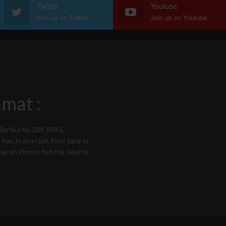
Twitter
Youtube
Join us on Twitter
Join us on Youtube
mat :
 Sartika No.289, RW.5,
Kec. Kramat jati, Kota Jakarta
Daerah Khusus Ibukota Jakarta