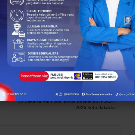
+
ReddIt
34
0
NEXT POST
Tampil Konsisten Hingga Laga Puncak, SMKN
53 Jakarta Raih Juara Dua Basket BSI FLASH
2026 Kota Jakarta