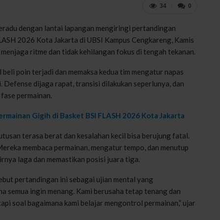
34
0
beradu dengan lantai lapangan mengiringi pertandingan
 FLASH 2026 Kota Jakarta di UBSI Kampus Cengkareng, Kamis
menjaga ritme dan tidak kehilangan fokus di tengah tekanan.
al beli poin terjadi dan memaksa kedua tim mengatur napas
. Defense dijaga rapat, transisi dilakukan seperlunya, dan
 fase permainan.
rmainan Gigih di Basket BSI FLASH 2026 Kota Jakarta
tusan terasa berat dan kesalahan kecil bisa berujung fatal.
. Mereka membaca permainan, mengatur tempo, dan menutup
rnya laga dan memastikan posisi juara tiga.
but pertandingan ini sebagai ujian mental yang
na semua ingin menang. Kami berusaha tetap tenang dan
, tapi soal bagaimana kami belajar mengontrol permainan,” ujar