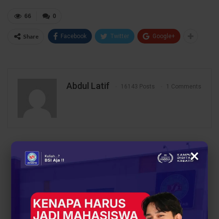
66
0
Share
Facebook
Twitter
Google+
Abdul Latif
16143 Posts
1 Comments
PREV POST
NEXT POST
×
Ayo Gabung di BSI
Workshop Personal
Diginofest 2025,
Branding dengan AI di
Bangun Karier Hebatmu
UBSI Kampus
Lewat Teknologi dan AI
Margonda, Kupas
Pentingnya Identitas
Digital di Era Modern