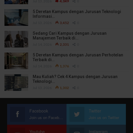
Jul 13, 2026
4,049
0
5 Deretan Kampus dengan Jurusan Teknologi
Informasi…
Jul 13, 2026
3,452
0
Sedang Cari Kampus dengan Jurusan
Manajemen Terbaik di…
Jul 14, 2026
2,331
0
5 Deretan Kampus dengan Jurusan Perhotelan
Terbaik di…
Jul 14, 2026
1,376
0
Mau Kuliah? Cek 4 Kampus dengan Jurusan
Teknologi…
Jul 13, 2026
1,302
0
Facebook
Twitter
Join us on Facebook
Join us on Twitter
Youtube
Instagram