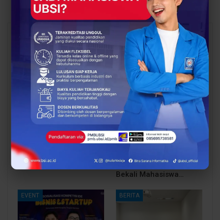
You Might Also Like
All
BERITA
EVENT
Siap Kuliah Berkualitas?
Lulusan Berdaya Saing
UBSI Cengkareng Gelar
Dimulai dari
Open Booth Spesial
Kompetensi, UBSI
dengan Beasiswa…
Kampus Cikampek
Bekali Mahasiswa…
EVENT
BERITA