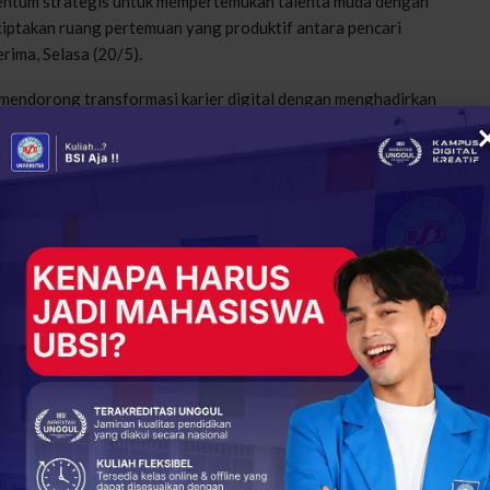
mentum strategis untuk mempertemukan talenta muda dengan
nciptakan ruang pertemuan yang produktif antara pencari
erima, Selasa (20/5).
mendorong transformasi karier digital dengan menghadirkan
ai kampus digital kreatif, kami ingin lulusan UBSI dan
 peluang kerja yang kompetitif dan berbasis digital,”
iap Buka Peluang Karier di Era Digital
i rangkaian acara seperti bursa kerja (job fair), seminar
lain itu, peserta juga dapat berkonsultasi langsung mengenai
ngkaian acara ini gratis dan terbuka untuk umum.
n
http://tiny.cc/diginofest2025-peserta
, sedangkan
pat mendaftar di
https://tiny.cc/diginofest2025-perusahaan
.
+
ReddIt
287
0