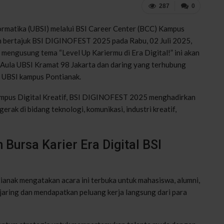
287
0
ormatika (UBSI) melalui BSI Career Center (BCC) Kampus
an bertajuk BSI DIGINOFEST 2025 pada Rabu, 02 Juli 2025,
mengusung tema “Level Up Kariermu di Era Digital!” ini akan
i Aula UBSI Kramat 98 Jakarta dan daring yang terhubung
 UBSI kampus Pontianak.
ampus Digital Kreatif, BSI DIGINOFEST 2025 menghadirkan
rak di bidang teknologi, komunikasi, industri kreatif,
Bursa Karier Era Digital BSI
nak mengatakan acara ini terbuka untuk mahasiswa, alumni,
aring dan mendapatkan peluang kerja langsung dari para