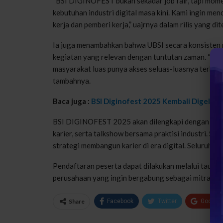
“BSI DIGINOFEST bukan sekadar job fair, tapi mo
kebutuhan industri digital masa kini. Kami ingin me
kerja dan pemberi kerja,” uajrnya dalam rilis yang dit
Ia juga menambahkan bahwa UBSI secara konsisten 
kegiatan yang relevan dengan tuntutan zaman. “Sebag
masyarakat luas punya akses seluas-luasnya terhadap
tambahnya.
Baca juga :
BSI Diginofest 2025 Kembali Digelar, S
BSI DIGINOFEST 2025 akan dilengkapi dengan berbaga
karier, serta talkshow bersama praktisi industri. Se
strategi membangun karier di era digital. Seluruh ra
Pendaftaran peserta dapat dilakukan melalui tauta
perusahaan yang ingin bergabung sebagai mitra da
Share
Facebook
Twitter
Google