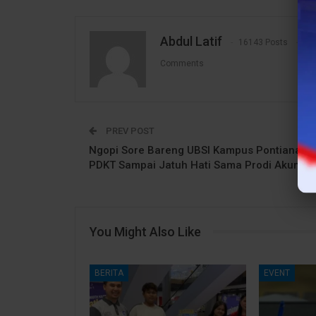
Abdul Latif
16143 Posts
1
Comments
PREV POST
Ngopi Sore Bareng UBSI Kampus Pontianak:
PDKT Sampai Jatuh Hati Sama Prodi Akuntan
You Might Also Like
BERITA
EVENT