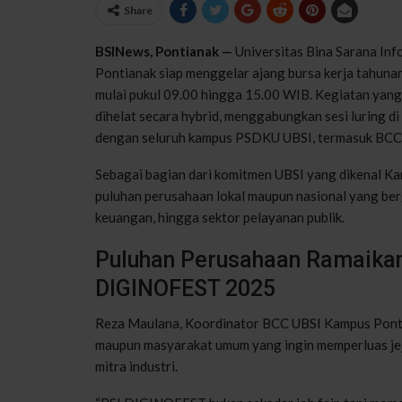
Share
BSINews, Pontianak —
Universitas Bina Sarana Inf
Pontianak siap menggelar ajang bursa kerja tahun
mulai pukul 09.00 hingga 15.00 WIB. Kegiatan yang 
dihelat secara hybrid, menggabungkan sesi luring d
dengan seluruh kampus PSDKU UBSI, termasuk BCC
Sebagai bagian dari komitmen UBSI yang dikenal K
puluhan perusahaan lokal maupun nasional yang berge
keuangan, hingga sektor pelayanan publik.
Puluhan Perusahaan Ramaikan 
DIGINOFEST 2025
Reza Maulana, Koordinator BCC UBSI Kampus Pontia
maupun masyarakat umum yang ingin memperluas jej
mitra industri.