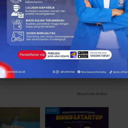
NEXT POST
BCC Pontianak Hadirkan Solusi Cerdas
si
Berkarier lewat BSI DIGINOFEST 2025
More From Author
EVENT