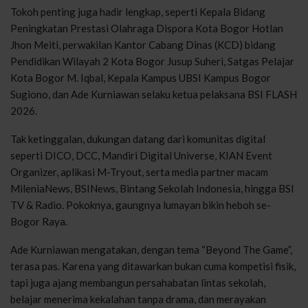
Tokoh penting juga hadir lengkap, seperti Kepala Bidang
Peningkatan Prestasi Olahraga Dispora Kota Bogor Hotlan
Jhon Meiti, perwakilan Kantor Cabang Dinas (KCD) bidang
Pendidikan Wilayah 2 Kota Bogor Jusup Suheri, Satgas Pelajar
Kota Bogor M. Iqbal, Kepala Kampus UBSI Kampus Bogor
Sugiono, dan Ade Kurniawan selaku ketua pelaksana BSI FLASH
2026.
Tak ketinggalan, dukungan datang dari komunitas digital
seperti DICO, DCC, Mandiri Digital Universe, KIAN Event
Organizer, aplikasi M-Tryout, serta media partner macam
MileniaNews, BSINews, Bintang Sekolah Indonesia, hingga BSI
TV & Radio. Pokoknya, gaungnya lumayan bikin heboh se-
Bogor Raya.
Ade Kurniawan mengatakan, dengan tema “Beyond The Game”,
terasa pas. Karena yang ditawarkan bukan cuma kompetisi fisik,
tapi juga ajang membangun persahabatan lintas sekolah,
belajar menerima kekalahan tanpa drama, dan merayakan