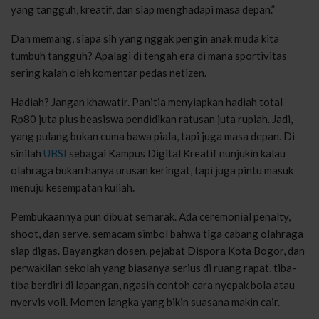
yang tangguh, kreatif, dan siap menghadapi masa depan.”
Dan memang, siapa sih yang nggak pengin anak muda kita
tumbuh tangguh? Apalagi di tengah era di mana sportivitas
sering kalah oleh komentar pedas netizen.
Hadiah? Jangan khawatir. Panitia menyiapkan hadiah total
Rp80 juta plus beasiswa pendidikan ratusan juta rupiah. Jadi,
yang pulang bukan cuma bawa piala, tapi juga masa depan. Di
sinilah
UBSI
sebagai Kampus Digital Kreatif nunjukin kalau
olahraga bukan hanya urusan keringat, tapi juga pintu masuk
menuju kesempatan kuliah.
Pembukaannya pun dibuat semarak. Ada ceremonial penalty,
shoot, dan serve, semacam simbol bahwa tiga cabang olahraga
siap digas. Bayangkan dosen, pejabat Dispora Kota Bogor, dan
perwakilan sekolah yang biasanya serius di ruang rapat, tiba-
tiba berdiri di lapangan, ngasih contoh cara nyepak bola atau
nyervis voli. Momen langka yang bikin suasana makin cair.