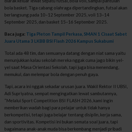
diarak keluar lewat sepatu futsal, bola voli, sampai pantulan
bola basket. Tiga cabang olahraga dipertandingkan, futsal akan
berlangsung pada 10–12 September 2025, voli 13–14
September 2025, dan basket 15–16 September 2025.
Baca juga:
Tiga Pleton Tampil Perkasa, SMAN 1 Cisaat Sabet
Juara Utama 3 LKBB BSI Flash 2026 Kampus Sukabumi
Total ada 48 tim, dan semuanya datang dengan niat sama yaitu
menunjukkan kalau sekolah mereka nggak cuma jago bikin yel-
yel saat Masa Orientasi Sekolah, tapi juga bisa menendang,
memukul, dan melempar bola dengan penuh gaya.
Tapi, acara ini nggak sekadar urusan juara. Wakil Rektor II UBSI,
Adi Supriyatna, sempat mengingatkan lewat sambutannya,
“Melalui Sport Competition BSI FLASH 2026, kami ingin
memberikan wadah bagi para pelajar untuk tidak hanya
berkompetisi, tetapi juga belajar tentang disiplin, kerja sama,
dan sportivitas. Kompetisi ini bukan semata soal juara, tapi
bagaimana anak-anak muda bisa berkembang menjadi pribadi