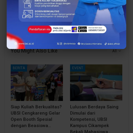
Menyulam Harapan
Menyadari, Sport
UBSI Kampus Margonda
Competition BSI FLASH
Gelar Bincang Kampus
2026 Bukan Lagi Soal
Bersama Orang Tua
Keringat
You Might Also Like
All
BERITA
EVENT
Siap Kuliah Berkualitas?
Lulusan Berdaya Saing
UBSI Cengkareng Gelar
Dimulai dari
Open Booth Spesial
Kompetensi, UBSI
dengan Beasiswa…
Kampus Cikampek
Bekali Mahasiswa…