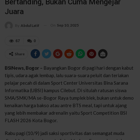
Bertanding, Bukan Cuma Mengejar
Juara
On
Sep 10, 2025
By
Abdul Latif
67
0
Share
BSINews, Bogor –
Bayangkan Bogor di pagi hari dengan kabut
tipis, udara agak lembap, lalu suara-suara peluit dan teriakan
pelajar pecah di dalam Sport Center Universitas Bina Sarana
Informatika (UBSI) kampus Cilebut. Di situlah ratusan siswa
SMA/SMK/MA se-Bogor Raya tumplek blek, bukan untuk demo
kenaikan harga bakso atau antre BTS meal, tapi untuk ajang
yang lebih membakar adrenalin yaitu Sport Competition BSI
FLASH 2026 Kota Bogor.
Rabu pagi (10/9) jadi saksi sportivitas dan semangat muda