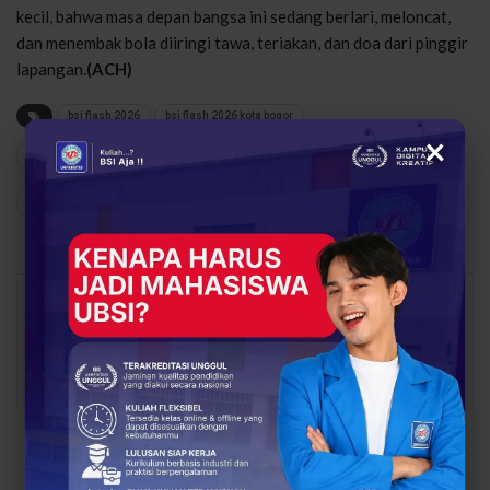
kecil, bahwa masa depan bangsa ini sedang berlari, meloncat,
dan menembak bola diiringi tawa, teriakan, dan doa dari pinggir
lapangan.
(ACH)
bsi flash 2026
bsi flash 2026 kota bogor
×
67
0
Share
Facebook
Twitter
Google+
Abdul Latif
16143 Posts
1 Comments
PREV POST
NEXT POST
Menjalin Harmoni,
Ketika Pelajar Bogor