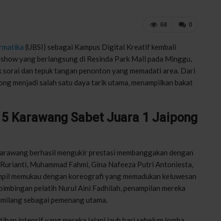
68
0
ormatika
(UBSI) sebagai Kampus Digital Kreatif kembali
l show yang berlangsung di Resinda Park Mall pada Minggu,
k sorai dan tepuk tangan penonton yang memadati area. Dari
ong menjadi salah satu daya tarik utama, menampilkan bakat
5 Karawang Sabet Juara 1 Jaipong
Karawang berhasil mengukir prestasi membanggakan dengan
r Rurianti, Muhammad Fahmi, Gina Nafeeza Putri Antoniesta,
 tampil memukau dengan koreografi yang memadukan keluwesan
 bimbingan pelatih Nurul Aini Fadhilah, penampilan mereka
milang sebagai pemenang utama.
tihan intensif yang mereka jalani jauh hari sebelum lomba.