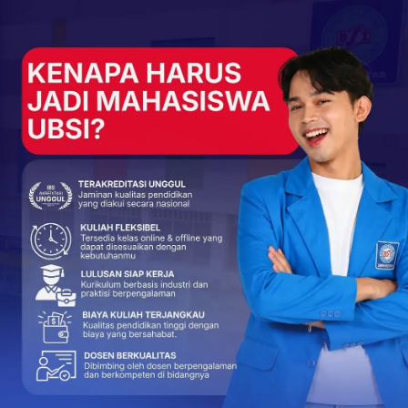
+
ReddIt
68
0
s
NEXT POST
et
Arkananta Dahayu SMKN 1 Cikampek Juara 3
Jaipong di BSI Flash 2025
More From Author