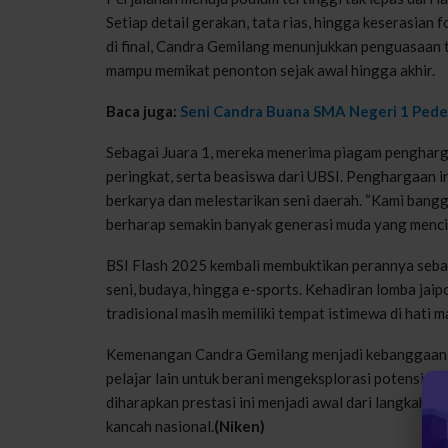
Setiap detail gerakan, tata rias, hingga keserasian
di final, Candra Gemilang menunjukkan penguasaan 
mampu memikat penonton sejak awal hingga akhir.
Baca juga:
Seni Candra Buana SMA Negeri 1 Pedes
Sebagai Juara 1, mereka menerima piagam pengharga
peringkat, serta beasiswa dari UBSI. Penghargaan i
berkarya dan melestarikan seni daerah. “Kami bang
berharap semakin banyak generasi muda yang mencint
BSI Flash 2025 kembali membuktikan perannya seb
seni, budaya, hingga e-sports. Kehadiran lomba jai
tradisional masih memiliki tempat istimewa di hati 
Kemenangan Candra Gemilang menjadi kebanggaan 
pelajar lain untuk berani mengeksplorasi potensi m
diharapkan prestasi ini menjadi awal dari langkah 
kancah nasional.
(Niken)