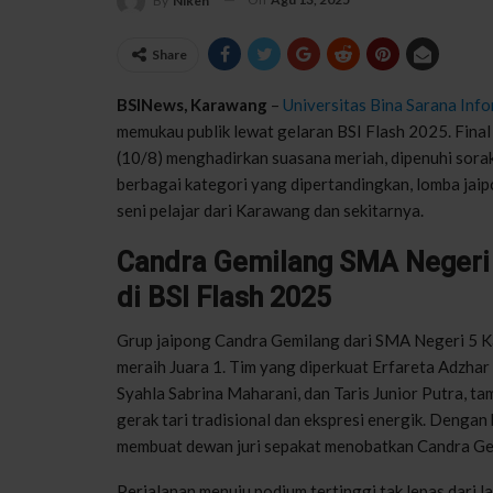
By
Niken
Share
BSINews, Karawang
–
Universitas Bina Sarana Inf
memukau publik lewat gelaran BSI Flash 2025. Fina
(10/8) menghadirkan suasana meriah, dipenuhi sora
berbagai kategori yang dipertandingkan, lomba jaip
seni pelajar dari Karawang dan sekitarnya.
Candra Gemilang SMA Negeri 
di BSI Flash 2025
Grup jaipong Candra Gemilang dari SMA Negeri 5 
meraih Juara 1. Tim yang diperkuat Erfareta Adzha
Syahla Sabrina Maharani, dan Taris Junior Putra,
gerak tari tradisional dan ekspresi energik. Dengan
membuat dewan juri sepakat menobatkan Candra Ge
Perjalanan menuju podium tertinggi tak lepas dari la