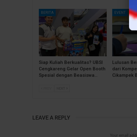
BERITA
EVENT
Siap Kuliah Berkualitas? UBSI
Lulusan Be
Cengkareng Gelar Open Booth
dari Kompe
Spesial dengan Beasiswa…
Cikampek 
PREV
NEXT
LEAVE A REPLY
Your email addr