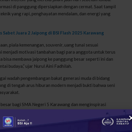
 formasi di panggung dipersiapkan dengan cermat. Saat tampil
teknik yang rapi, penghayatan mendalam, dan energi yang
 Sabet Juara 2 Jaipong di BSI Flash 2025 Karawang
an, piala kemenangan, souvenir, uang tunai sesuai
ni menjadi motivasi tambahan bagi para anggota untuk terus
ga bisa membawa jaipong ke panggung besar seperti ini dan
ai budaya,” ujar Nurul Aini Fadhilah.
agai wadah pengembangan bakat generasi muda di bidang
pong di tengah arus hiburan modern menjadi bukti bahwa seni
masyarakat.
besar bagi SMA Negeri 5 Karawang dan menginspirasi
ereka. Dengan dukungan sekolah, keluarga, dan komunitas,
lebih besar dalam menjaga dan mempopulerkan jaipong di