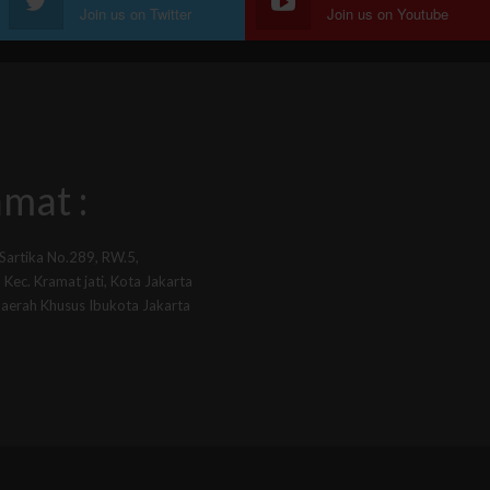
Join us on Twitter
Join us on Youtube
mat :
 Sartika No.289, RW.5,
Kec. Kramat jati, Kota Jakarta
Daerah Khusus Ibukota Jakarta