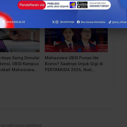
EVENT
rdaya Saing Dimulai
Mahasiswa UBSI Punya Ide
tensi, UBSI Kampus
Bisnis? Saatnya Unjuk Gigi di
Bekali Mahasiswa…
PERTAMUDA 2026, Ikuti…
ess will not be published.