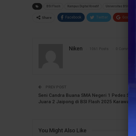
BSI Flash
Kampus Digital Kreatif
Universitas BSI
Share
Facebook
Twitter
Google
Niken
1061 Posts
0 Comment
PREV POST
Seni Candra Buana SMA Negeri 1 Pedes Sab
Juara 2 Jaipong di BSI Flash 2025 Karawang
You Might Also Like