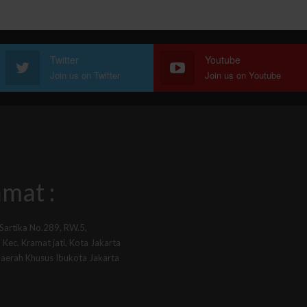
Twitter
Youtube
Join us on Twitter
Join us on Youtube
mat :
 Sartika No.289, RW.5,
Kec. Kramat jati, Kota Jakarta
Daerah Khusus Ibukota Jakarta