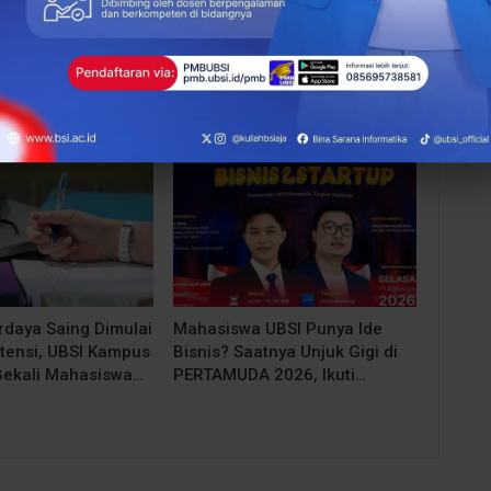
More From Author
EVENT
rdaya Saing Dimulai
Mahasiswa UBSI Punya Ide
tensi, UBSI Kampus
Bisnis? Saatnya Unjuk Gigi di
Bekali Mahasiswa…
PERTAMUDA 2026, Ikuti…