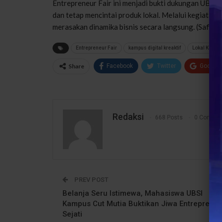
Entrepreneur Fair ini menjadi bukti dukungan UBSI
dan tetap mencintai produk lokal. Melalui kegiatan in
merasakan dinamika bisnis secara langsung. (Safika
Entrepreneur Fair
kampus digital kreaktif
Lokal Kreatif
Share
Facebook
Twitter
Google
Redaksi
668 Posts
0 Comme
PREV POST
Belanja Seru Istimewa, Mahasiswa UBSI
Kampus Cut Mutia Buktikan Jiwa Entreprene
Sejati