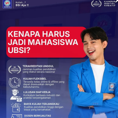
 dalam membentuk generasi wirausaha yang tangguh, inovatif,
i, mahasiswa berlatih berinovasi, menjalin relasi, dan
 Rahman)
UBSI
+
ReddIt
21
0
nts
NEXT POST
Meriah dan Menginspirasi! Entrepreneur Fair
ur
UBSI kampus Cut Mutia Bangkitkan Semangat
Wirausaha Generasi Muda