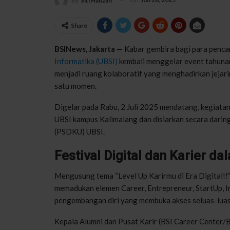
By
Siti Hafizah
Share
BSINews, Jakarta —
Kabar gembira bagi para pencar
Informatika (UBSI)
kembali menggelar event tahunan 
menjadi ruang kolaboratif yang menghadirkan jejarin
satu momen.
Digelar pada Rabu, 2 Juli 2025 mendatang, kegiatan
UBSI kampus Kalimalang dan disiarkan secara darin
(PSDKU) UBSI.
Festival Digital dan Karier d
Mengusung tema “Level Up Karirmu di Era Digital!!
memadukan elemen Career, Entrepreneur, StartUp, In
pengembangan diri yang membuka akses seluas-luas
Kepala Alumni dan Pusat Karir (BSI Career Center