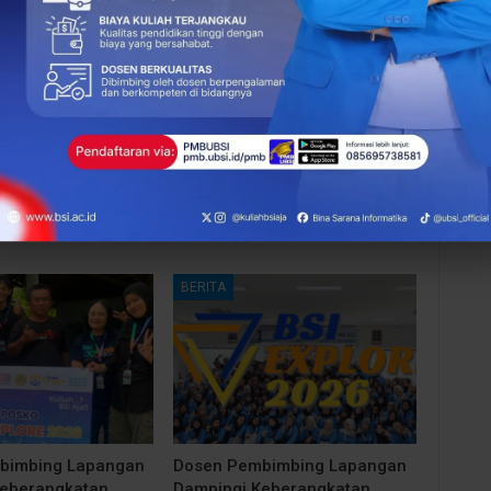
NEXT POST
ng
Dorong Kompetensi Global Mahasiswa, UBSI
Gelar Workshop Sertifikasi Python (PCAP)
More From Author
BERITA
bimbing Lapangan
Dosen Pembimbing Lapangan
Keberangkatan
Dampingi Keberangkatan