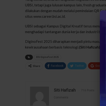
UBSI, tetapi juga lulusan kampus lain, fresh graduat
dilakukan dengan mudah melalui pemindaian QR Cod
situs www.career.bsi.ac.id.
UBSI sebagai Kampus Digital Kreatif terus menun
menghadapi tantangan dunia kerja dan industri berb
DiginoFest 2025 diharapkan menjadi pintu masuk ba
kewirausahaan berbasis teknologi.
(Siti Hafizah)
BSI DiginoFest 2025
Share
Facebook
Twitter
Google
Siti Hafizah
716 Posts
0
Comments