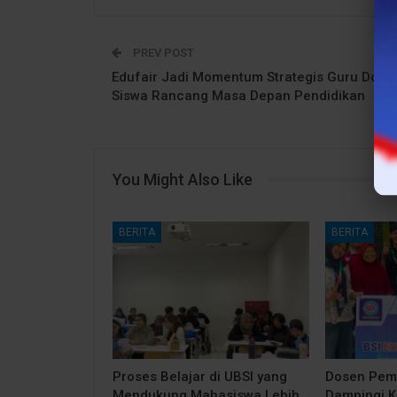
PREV POST
Edufair Jadi Momentum Strategis Guru Doro
Siswa Rancang Masa Depan Pendidikan
You Might Also Like
BERITA
BERITA
Proses Belajar di UBSI yang
Dosen Pem
Mendukung Mahasiswa Lebih
Dampingi 