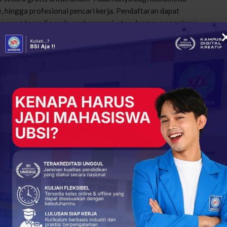
e, hingga profesional pencari kerja. Pendaftaran dapat
e yang tersedia pada poster resmi, atau dengan mengakses
jukkan komitmennya dalam mempersiapkan generasi muda
asis teknologi.
gi generasi muda untuk mengakses dunia profesional dan
+
ReddIt
33
0