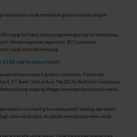
 tapi momentum untuk membekali generasi muda dengan
 UBSI yang berfokus pada pengembangan karier mahasiswa,
stri. Melalui kegiatan seperti ini, BCC konsisten
ustri yang terus berkembang.
r UTBK Jadi Beasiswa Kuliah
ahaan ternama seperti Aramex Indonesia, Perseroan
ikari), PT Bank Central Asia Tbk (BCA), RedDoorz Indonesia,
embuka peluang magang hingga lowongan kerja penuh waktu
asi melalui sesi sharing bersama pendiri startup dan tokoh
Bagi calon wirausaha, ini adalah kesempatan emas untuk
ka secara gratis untuk umum. Tidak hanya bagi mahasiswa