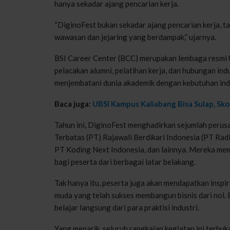
hanya sekadar ajang pencarian kerja.
“DiginoFest bukan sekadar ajang pencarian kerja,
wawasan dan jejaring yang berdampak,” ujarnya.
BSI Career Center (BCC) merupakan lembaga resmi
pelacakan alumni, pelatihan kerja, dan hubungan indu
menjembatani dunia akademik dengan kebutuhan ind
Baca juga:
UBSI Kampus Kaliabang Bisa Sulap, Sko
Tahun ini, DiginoFest menghadirkan sejumlah perus
Terbatas (PT) Rajawali Berdikari Indonesia (PT Rad
PT Koding Next Indonesia, dan lainnya. Mereka m
bagi peserta dari berbagai latar belakang.
Tak hanya itu, peserta juga akan mendapatkan inspir
muda yang telah sukses membangun bisnis dari nol. 
belajar langsung dari para praktisi industri.
Yang menarik, seluruh rangkaian kegiatan ini terbu