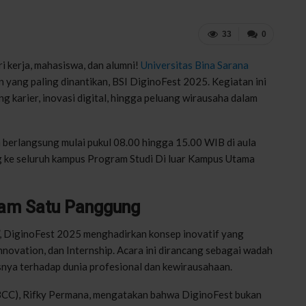
33
0
i kerja, mahasiswa, dan alumni!
Universitas Bina Sarana
yang paling dinantikan, BSI DiginoFest 2025. Kegiatan ini
g karier, inovasi digital, hingga peluang wirausaha dalam
 berlangsung mulai pukul 08.00 hingga 15.00 WIB di aula
g ke seluruh kampus Program Studi Di luar Kampus Utama
alam Satu Panggung
”, DiginoFest 2025 menghadirkan konsep inovatif yang
novation, dan Internship. Acara ini dirancang sebagai wadah
nya terhadap dunia profesional dan kewirausahaan.
/BCC), Rifky Permana, mengatakan bahwa DiginoFest bukan