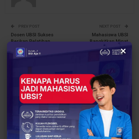
PREV POST
NEXT POST
Dosen UBSI Sukses
Mahasiswa UBSI
Berikan Pelatihan
Bangkitkan Minat
×
Canva: Kader Posyandu
Literasi Anak Usia Dini
Tambun Tingkatkan
Bersama Rumah Belajar
Promosi Kesehatan
Nusantara
You Might Also Like
All
BERITA
EVENT