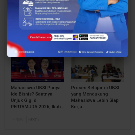
Siap Kuliah Berkualitas?
Lulusan Berdaya Saing
UBSI Cengkareng Gelar
Dimulai dari
Open Booth Spesial
Kompetensi, UBSI
dengan Beasiswa…
Kampus Cikampek
Bekali Mahasiswa…
EVENT
BERITA
Mahasiswa UBSI Punya
Proses Belajar di UBSI
Ide Bisnis? Saatnya
yang Mendukung
Unjuk Gigi di
Mahasiswa Lebih Siap
PERTAMUDA 2026, Ikuti…
Kerja
PREV
NEXT