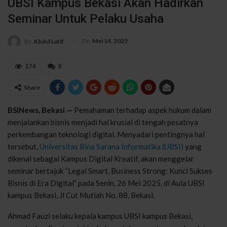
UBSI Kampus Bekasi Akan Hadirkan
Seminar Untuk Pelaku Usaha
On
Mei 14, 2025
By
Abdul Latif
174
0
Share
BSINews, Bekasi —
Pemahaman terhadap aspek hukum dalam
menjalankan bisnis menjadi hal krusial di tengah pesatnya
perkembangan teknologi digital. Menyadari pentingnya hal
tersebut,
Universitas Bina Sarana Informatika (UBSI)
yang
dikenal sebagai Kampus Digital Kreatif, akan menggelar
seminar bertajuk “Legal Smart, Business Strong: Kunci Sukses
Bisnis di Era Digital” pada Senin, 26 Mei 2025, di Aula UBSI
kampus Bekasi, Jl Cut Mutiah No. 88, Bekasi.
Ahmad Fauzi selaku kepala kampus UBSI kampus Bekasi,