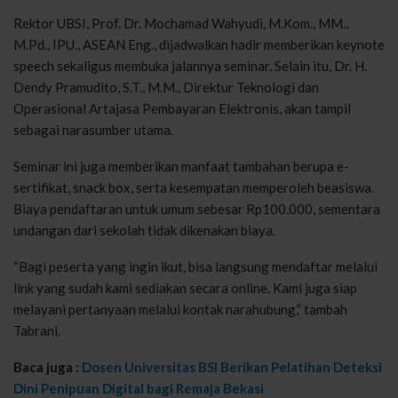
Rektor UBSI, Prof. Dr. Mochamad Wahyudi, M.Kom., MM.,
M.Pd., IPU., ASEAN Eng., dijadwalkan hadir memberikan keynote
speech sekaligus membuka jalannya seminar. Selain itu, Dr. H.
Dendy Pramudito, S.T., M.M., Direktur Teknologi dan
Operasional Artajasa Pembayaran Elektronis, akan tampil
sebagai narasumber utama.
Seminar ini juga memberikan manfaat tambahan berupa e-
sertifikat, snack box, serta kesempatan memperoleh beasiswa.
Biaya pendaftaran untuk umum sebesar Rp100.000, sementara
undangan dari sekolah tidak dikenakan biaya.
“Bagi peserta yang ingin ikut, bisa langsung mendaftar melalui
link yang sudah kami sediakan secara online. Kami juga siap
melayani pertanyaan melalui kontak narahubung,” tambah
Tabrani.
Baca juga :
Dosen Universitas BSI Berikan Pelatihan Deteksi
Dini Penipuan Digital bagi Remaja Bekasi