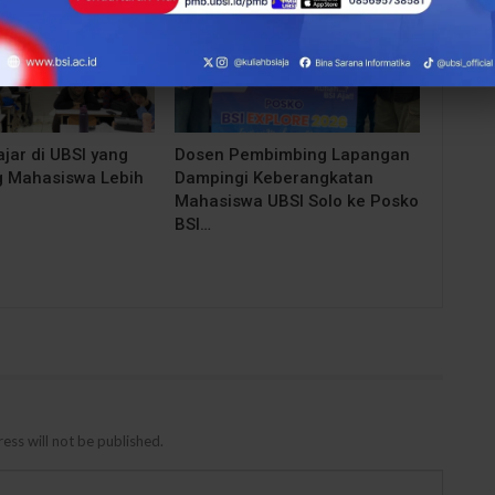
jar di UBSI yang
Dosen Pembimbing Lapangan
 Mahasiswa Lebih
Dampingi Keberangkatan
Mahasiswa UBSI Solo ke Posko
BSI…
ess will not be published.