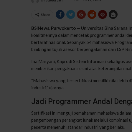
By
Abdul Latif
Share
BSINews, Purwokerto —
Universitas Bina Sarana 
komitmennya dalam mencetak programmer andal de
bertaraf nasional. Sebanyak 54 mahasiswa Program St
bimbingan tujuh asesor berpengalaman dari LSP Bin
Ina Maryani, Kaprodi Sistem Informasi sekaligus as
memberikan pengakuan resmi atas keterampilan ma
“Mahasiswa yang tersertifikasi memiliki nilai lebih 
industri,” ujarnya.
Jadi Programmer Andal Denga
Sertifikasi ini menguji pemahaman mahasiswa dalam
pengembangan perangkat lunak melalui kombinasi uj
peserta memenuhi standar industri yang berlaku.