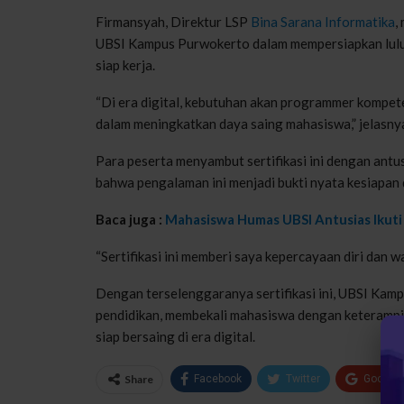
Firmansyah, Direktur LSP
Bina Sarana Informatika
,
UBSI Kampus Purwokerto dalam mempersiapkan lulus
siap kerja.
“Di era digital, kebutuhan akan programmer kompeten
dalam meningkatkan daya saing mahasiswa,” jelasny
Para peserta menyambut sertifikasi ini dengan ant
bahwa pengalaman ini menjadi bukti nyata kesiapan 
Baca juga :
Mahasiswa Humas UBSI Antusias Ikuti P
“Sertifikasi ini memberi saya kepercayaan diri dan w
Dengan terselenggaranya sertifikasi ini, UBSI Kam
pendidikan, membekali mahasiswa dengan keterampil
siap bersaing di era digital.
Share
Facebook
Twitter
Google