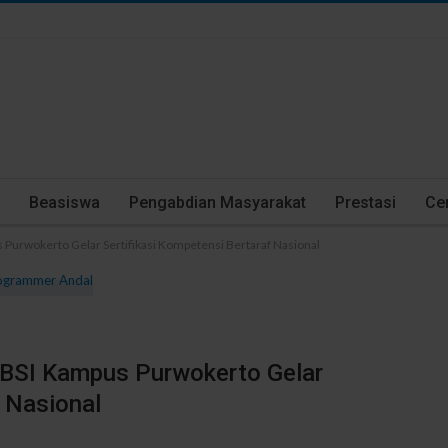
Beasiswa
Pengabdian Masyarakat
Prestasi
Cer
urwokerto Gelar Sertifikasi Kompetensi Bertaraf Nasional
BSI Kampus Purwokerto Gelar
f Nasional