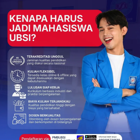
NEXT POST
Tim BSI Explore 2025 Ungkap Sejarah Mama
Aceng: Ulama Kharismatik di Desa Kaputihan,
Tasikmalaya
More From Author
BERITA