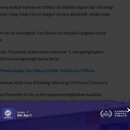
 menyatakan bahwa sertifikasi ini adalah bagian dari strategi
an yang tidak hanya unggul secara akademik, tetapi juga
 terus meningkat. Sertifikasi ini menjadi langkah nyata
a.
usias. Farachan, mahasiswa semester 5, mengungkapkan
dirinya menghadapi dunia kerja.
embekalan Sertifikasi Public Relations Officer
awasan lebih luas di bidang teknologi informasi,” katanya.
pus Purwokerto terus berupaya meningkatkan kualitas
an yang relevan, serta menciptakan lulusan yang adaptif dan
+
ReddIt
127
0