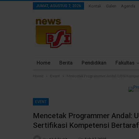
JUMAT, AGUSTUS 7, 2026
Kontak
Galeri
Agenda
Home
Berita
Pendidikan
Fakultas
Home
Event
Mencetak Programmer Andal: UBSI Kampus P
EVENT
Mencetak Programmer Andal: U
Sertifikasi Kompetensi Bertara
On
Feb 17, 2025