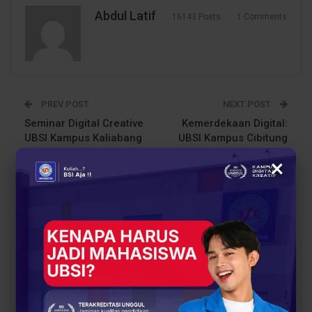
Abdul Latif
16143 Posts
1 Comments
PREV POST
NEXT POST
Seminar Digital Creative
Kemerdekaan Digital:
UBSI Kampus Kaliabang
UBSI Kampus Cibitung
Hadirkan Inspirasi Baru
Cetak Talenta Digital
×
untuk Mahasiswa Baru
Lewat Seminar AI untuk
5.000 Guru dan 1.000
Siswa
You Might Also Like
All
BERITA
EVENT