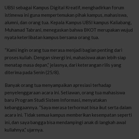
UBSI
s
ebagai
Kampus
Digital
Kreatif
,
menghadirkan
forum
istimewa
ini
guna
mempertemukan
pihak
kampus
,
mahasiswa
,
alumni, dan orang
tua
.
Kepala
Kampus
UBSI
kampus
Kaliabang
,
Muhamad
Tabrani
,
menegaskan
bahwa
BKOT
merupakan
wujud
nyata
keterlibatan
kampus
bersama
orang
tua
.
“Kami
ingin
orang
tua
merasa
menjadi
bagian
penting
dari
proses
kuliah
.
Dengan
sinergi
ini
,
mahasiswa
akan
lebih
siap
menatap
masa
depan
,”
jelasnya
,
dari
keterangan
rilis
yang
diterima
pada
Senin
(25/8)
.
Banyak orang
tua
menyampaikan
apresiasi
terhadap
penyelenggaraan
acara
ini
. Setiawan, orang
tua
mahasiswa
baru
Program
Studi
Sistem
Informasi
,
menyatakan
kebanggaannya
. “Saya
merasa
terhormat
bisa
ikut
serta
dalam
acara
ini
.
Tidak
semua
kampus
memberikan
kesempatan
seperti
ini
, dan
saya
bangga
bisa
mendampingi
anak
di
langkah
awal
kuliahnya
,”
ujarnya
.