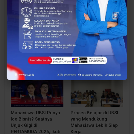
Siap Kuliah Berkualitas?
Lulusan Berdaya Saing
UBSI Cengkareng Gelar
Dimulai dari
Open Booth Spesial
Kompetensi, UBSI
dengan Beasiswa…
Kampus Cikampek
Bekali Mahasiswa…
EVENT
BERITA
Mahasiswa UBSI Punya
Proses Belajar di UBSI
Ide Bisnis? Saatnya
yang Mendukung
Unjuk Gigi di
Mahasiswa Lebih Siap
PERTAMUDA 2026, Ikuti…
Kerja