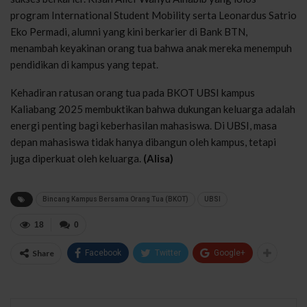
program International Student Mobility
serta
Leonardus
Satrio
Eko
Permadi
, alumni yang
kini
berkarier
di Bank BTN,
menambah
keyakinan
orang
tua
bahwa
anak
mereka
menempuh
pendidikan
di
kampus
yang
tepat
.
Kehadiran
ratusan
orang
tua
pada BKOT UBSI
kampus
Kaliabang
2025
membuktikan
bahwa
dukungan
keluarga
adalah
energi
penting
bagi
keberhasilan
mahasiswa
. Di UBSI, masa
depan
mahasiswa
tidak
hanya
dibangun
oleh
kampus
,
tetapi
juga
diperkuat
oleh
keluarga
.
(Alisa)
Bincang Kampus Bersama Orang Tua (BKOT)
UBSI
18
0
Share
Facebook
Twitter
Google+