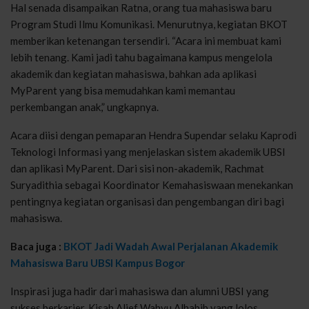
Hal
senada
disampaikan
Ratna
, orang
tua
mahasiswa
baru
Program
Studi
Ilmu
Komunikasi
.
Menurutnya
,
kegiatan
BKOT
memberikan
ketenangan
tersendiri
. “Acara
ini
membuat
kami
lebih
tenang
. Kami
jadi
tahu
bagaimana
kampus
mengelola
akademik
dan
kegiatan
mahasiswa
,
bahkan
ada
aplikasi
MyParent
yang
bisa
memudahkan
kami
memantau
perkembangan
anak
,”
ungkapnya
.
Acara
diisi
dengan
pemaparan
Hendra
Supendar
selaku
Kaprodi
Teknologi
Informasi
yang
menjelaskan
sistem
akademik
UBSI
dan
aplikasi
MyParent
. Dari
sisi
non-
akademik
,
Rachmat
Suryadithia
sebagai
Koordinator
Kemahasiswaan
menekankan
pentingnya
kegiatan
organisasi
dan
pengembangan
diri
bagi
mahasiswa
.
Baca juga :
BKOT Jadi Wadah Awal Perjalanan Akademik
Mahasiswa Baru UBSI Kampus Bogor
Inspirasi
juga
hadir
dari
mahasiswa
dan alumni UBSI yang
sukses
berkarier
.
Kisah
Alief Wahyu
Alhabib
yang
lolos