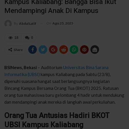
Kampus Kaliabang: Bangga Bisa Ikut
Mendampingi Anak Di Kampus
On
Agu 25, 2025
By
Abdul Latif
18
0
Share
BSINews
, Bekasi
– Auditorium
Universitas Bina Sarana
Informatika
(UBSI)
k
ampus
Kaliabang
pada
Sabtu
(
23
/8),
dipenuhi
suasana
hangat
saat
berlangsungnya
kegiatan
Bincang
Kampus
Bersama Orang
Tua
(BKOT) 2025.
Ratusan
orang
tua
mahasiswa
baru
gelombang
4
hadir
untuk
mendukung
dan
mendampingi
anak
mereka
di
langkah
awal
perkuliahan
.
Orang
Tua
Antusias
Hadiri
BKOT
UBSI
Kampus
Kaliabang