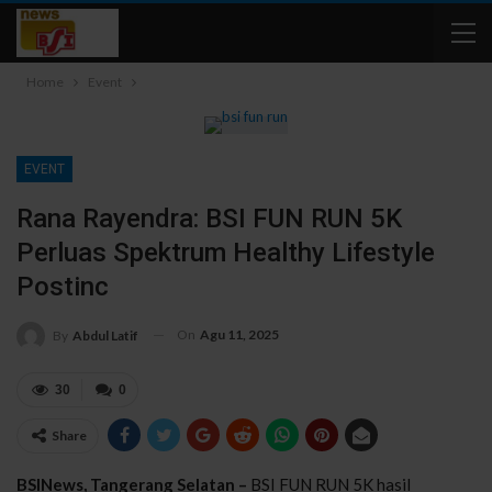
Home
Event
EVENT
Rana Rayendra: BSI FUN RUN 5K
Perluas Spektrum Healthy Lifestyle
Postinc
On
Agu 11, 2025
By
Abdul Latif
30
0
Share
BSINews, Tangerang Selatan –
BSI FUN RUN 5K hasil