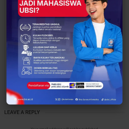
EVENT
EVENT
Audit Mutu Internal
Prodi Pariwisata UBSI
Siklus 8 Jadi Momentum
Jalani Audit Mutu
Penguatan Budaya Mutu
Internal Siklus 8,
Prodi Sistem…
Perkuat Fondasi
Menuju…
PREV
NEXT
LEAVE A REPLY
Your email address will not be published.