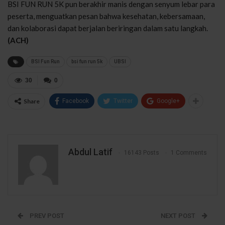
BSI FUN RUN 5K pun berakhir manis dengan senyum lebar para
peserta, menguatkan pesan bahwa kesehatan, kebersamaan,
dan kolaborasi dapat berjalan beriringan dalam satu langkah.
(ACH)
BSI Fun Run
bsi fun run 5k
UBSI
30
0
Share
Facebook
Twitter
Google+
Abdul Latif
16143 Posts
1 Comments
PREV POST
NEXT POST