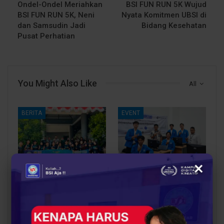
Ondel-Ondel Meriahkan
BSI FUN RUN 5K Wujud
BSI FUN RUN 5K, Neni
Nyata Komitmen UBSI di
dan Samsudin Jadi
Bidang Kesehatan
Pusat Perhatian
You Might Also Like
All
BERITA
EVENT
×
Jadi Agent of Change,
Mahasiswa UBSI
18 Mahasiswa UBSI
Kampus Tegal Tempuh
Kampus Pontianak
Sertifikasi Internasional
Jalankan Misi
MikroTik MTCNA,
Pengabdian BSI…
Perkuat…