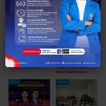
You Might Also Like
All
BERITA
EVENT
Siap Kuliah Berkualitas?
Lulusan Berdaya Saing
UBSI Cengkareng Gelar
Dimulai dari
Open Booth Spesial
Kompetensi, UBSI
dengan Beasiswa…
Kampus Cikampek
Bekali Mahasiswa…
EVENT
BERITA