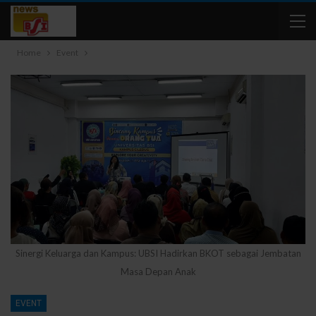
Home
Event
Sinergi Keluarga dan Kampus: UBSI Hadirkan BKOT sebagai Jembatan
Masa Depan Anak
EVENT