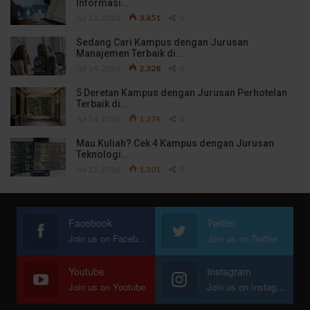
Informasi…
Jul 13, 2026
3,451
0
Sedang Cari Kampus dengan Jurusan
Manajemen Terbaik di…
Jul 14, 2026
2,328
0
5 Deretan Kampus dengan Jurusan Perhotelan
Terbaik di…
Jul 14, 2026
1,376
0
Mau Kuliah? Cek 4 Kampus dengan Jurusan
Teknologi…
Jul 13, 2026
1,301
0
Facebook
Twitter
Join us on Facebook
Join us on Twitter
Youtube
Instagram
Join us on Youtube
Join us on Instagram