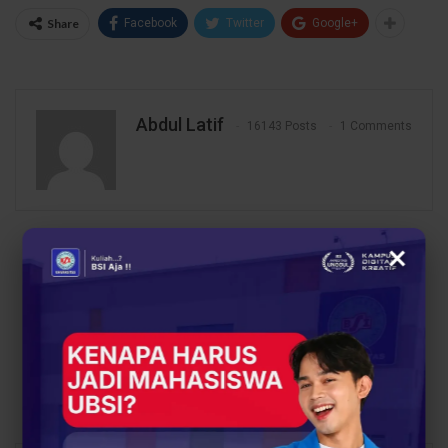
Share
Facebook
Twitter
Google+
Abdul Latif
16143 Posts
1 Comments
×
PREV POST
NEXT POST
Orang Tua Yakin,
Saat Kampus Bicara
Mahasiswa
Masa Depan: AI dan
Menginspirasi: BKOT
Digitalisasi Jadi Bintang
UBSI Ciledug 2025
di BKOT UBSI Ciledug
Tampilkan Prestasi
2025
Tanpa Batas