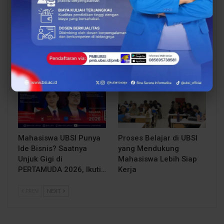
Siap Kuliah Berkualitas?
Lulusan Berdaya Saing
UBSI Cengkareng Gelar
Dimulai dari
Open Booth Spesial
Kompetensi, UBSI
dengan Beasiswa…
Kampus Cikampek
Bekali Mahasiswa…
EVENT
BERITA
Mahasiswa UBSI Punya
Proses Belajar di UBSI
Ide Bisnis? Saatnya
yang Mendukung
Unjuk Gigi di
Mahasiswa Lebih Siap
PERTAMUDA 2026, Ikuti…
Kerja
PREV
NEXT