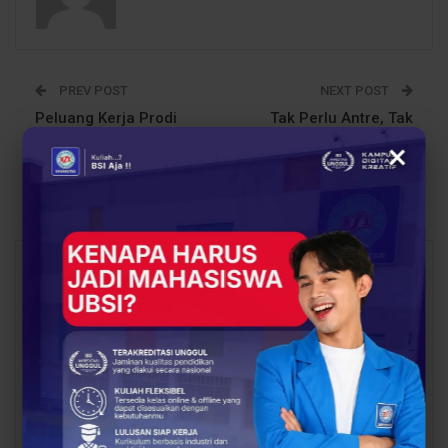
PREV POST
NEXT POST
Peluang Kerja Prodi
Tak Perlu Antre, Tak
Informatika, dari
Perlu Ribet! Daftar
×
Pengembang Aplikasi
Kuliah di UBSI Cukup
hingga Spesialis AI
Lewat HP
You Might Also Like
All
BERITA
EVENT