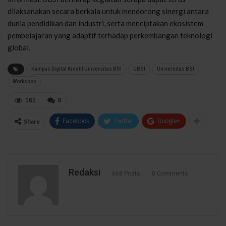
dilaksanakan secara berkala untuk mendorong sinergi antara
dunia pendidikan dan industri, serta menciptakan ekosistem
pembelajaran yang adaptif terhadap perkembangan teknologi
global.
Kampus Digital Kreatif Universitas BSI
UBSI
Universitas BSI
Workshop
161
0
Share
Facebook
Twitter
Google+
Redaksi
668 Posts
0 Comments