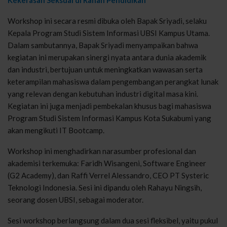
Kekerasan Seksual di Ranah Pendidikan
Workshop ini secara resmi dibuka oleh Bapak Sriyadi, selaku
Kepala Program Studi Sistem Informasi UBSI Kampus Utama.
Dalam sambutannya, Bapak Sriyadi menyampaikan bahwa
kegiatan ini merupakan sinergi nyata antara dunia akademik
dan industri, bertujuan untuk meningkatkan wawasan serta
keterampilan mahasiswa dalam pengembangan perangkat lunak
yang relevan dengan kebutuhan industri digital masa kini.
Kegiatan ini juga menjadi pembekalan khusus bagi mahasiswa
Program Studi Sistem Informasi Kampus Kota Sukabumi yang
akan mengikuti IT Bootcamp.
Workshop ini menghadirkan narasumber profesional dan
akademisi terkemuka: Faridh Wisangeni, Software Engineer
(G2 Academy), dan Raffi Verrel Alessandro, CEO PT Systeric
Teknologi Indonesia. Sesi ini dipandu oleh Rahayu Ningsih,
seorang dosen UBSI, sebagai moderator.
Sesi workshop berlangsung dalam dua sesi fleksibel, yaitu pukul