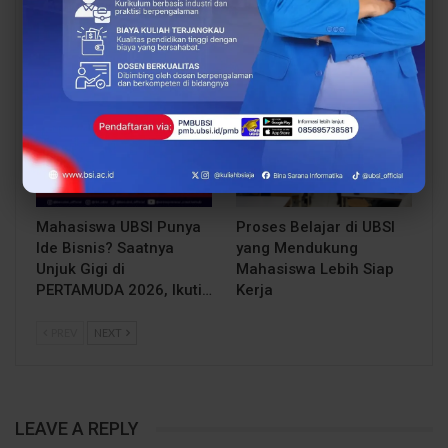
Open Booth Spesial
Kompetensi, UBSI
dengan Beasiswa…
Kampus Cikampek
Bekali Mahasiswa…
EVENT
BERITA
Mahasiswa UBSI Punya
Proses Belajar di UBSI
Ide Bisnis? Saatnya
yang Mendukung
Unjuk Gigi di
Mahasiswa Lebih Siap
PERTAMUDA 2026, Ikuti…
Kerja
PREV
NEXT
LEAVE A REPLY