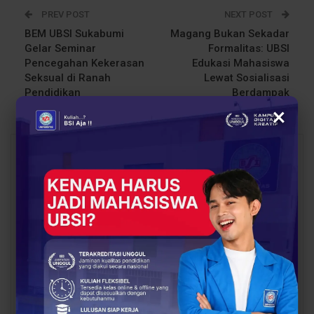
PREV POST
NEXT POST
BEM UBSI Sukabumi
Magang Bukan Sekadar
Gelar Seminar
Formalitas: UBSI
Pencegahan Kekerasan
Edukasi Mahasiswa
Seksual di Ranah
Lewat Sosialisasi
Pendidikan
Berdampak
×
You Might Also Like
All
BERITA
EVENT
Siap Kuliah Berkualitas?
Lulusan Berdaya Saing
UBSI Cengkareng Gelar
Dimulai dari