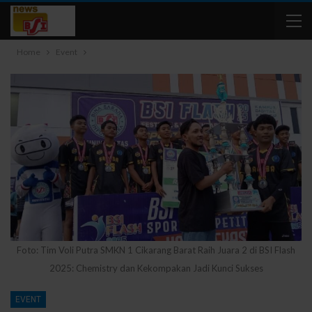
Home
Event
Foto: Tim Voli Putra SMKN 1 Cikarang Barat Raih Juara 2 di BSI Flash
2025: Chemistry dan Kekompakan Jadi Kunci Sukses
EVENT