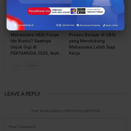
Mahasiswa UBSI Punya
Proses Belajar di UBSI
Ide Bisnis? Saatnya
yang Mendukung
Unjuk Gigi di
Mahasiswa Lebih Siap
PERTAMUDA 2026, Ikuti…
Kerja
PREV
NEXT
LEAVE A REPLY
Your email address will not be published.