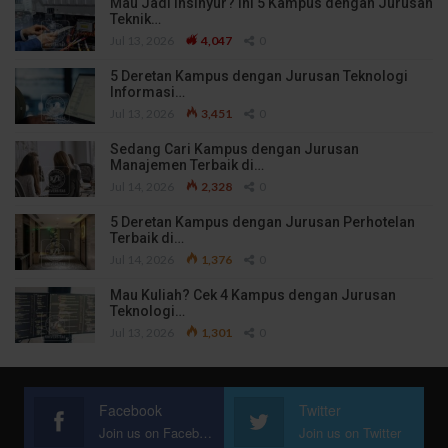
Mau Jadi Insinyur? Ini 5 Kampus dengan Jurusan
Teknik…
Jul 13, 2026
4,047
0
5 Deretan Kampus dengan Jurusan Teknologi
Informasi…
Jul 13, 2026
3,451
0
Sedang Cari Kampus dengan Jurusan
Manajemen Terbaik di…
Jul 14, 2026
2,328
0
5 Deretan Kampus dengan Jurusan Perhotelan
Terbaik di…
Jul 14, 2026
1,376
0
Mau Kuliah? Cek 4 Kampus dengan Jurusan
Teknologi…
Jul 13, 2026
1,301
0
Facebook
Twitter
Join us on Facebook
Join us on Twitter