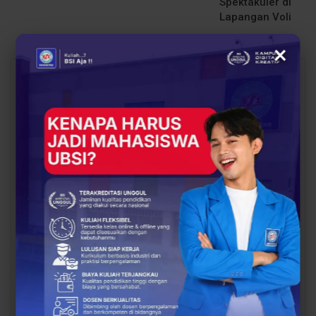
Spektakuler di
Lapangan Voli
×
You Might Also Like
All
BERITA
EVENT
Siap Kuliah Berkualitas?
Lulusan Berdaya Saing
UBSI Cengkareng Gelar
Dimulai dari
Open Booth Spesial
Kompetensi, UBSI
dengan Beasiswa…
Kampus Cikampek
Bekali Mahasiswa…
EVENT
BERITA