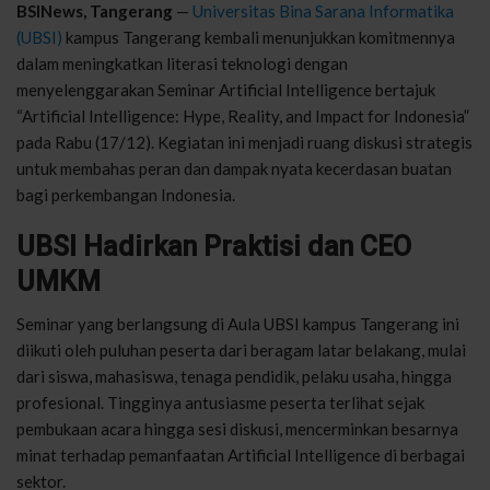
BSINews
, Tangerang
—
Universitas Bina Sarana
Informatika
(UBSI)
kampus
Tangerang
kembali
menunjukkan
komitmennya
dalam
meningkatkan
literasi
teknologi
dengan
menyelenggarakan
Seminar Artificial Intelligence
bertajuk
“Artificial Intelligence: Hype, Reality, and Impact for Indonesia”
pada Rabu (17/12).
Kegiatan
ini
menjadi
ruang
diskusi
strategis
untuk
membahas
peran
dan
dampak
nyata
kecerdasan
buatan
bagi
perkembangan
Indonesia.
UBSI
Hadirkan
Praktisi
dan CEO
UMKM
Seminar yang
berlangsung
di Aula UBSI
kampus
Tangerang
ini
diikuti
oleh
puluhan
peserta
dari
beragam
latar
belakang
,
mulai
dari
siswa
,
mahasiswa
,
tenaga
pendidik
,
pelaku
usaha
,
hingga
profesional
.
Tingginya
antusiasme
peserta
terlihat
sejak
pembukaan
acara
hingga
sesi
diskusi
,
mencerminkan
besarnya
minat
terhadap
pemanfaatan
Artificial Intelligence di
berbagai
sektor
.