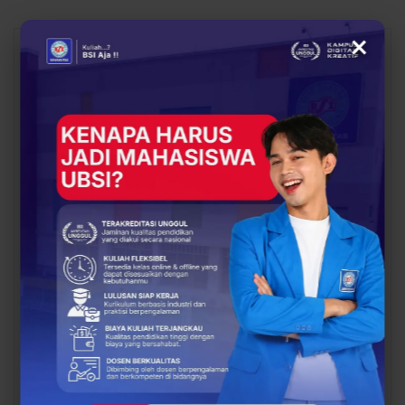
×
You Might Also Like
All
BERITA
BERITA
UBSI Buka Call for
Siap Kuliah Berkualitas?
Papers ICAISD 2026,
UBSI Cengkareng Gelar
Dorong Riset Teknologi
Open Booth Spesial
dan Keamanan Siber…
dengan Beasiswa…
BERITA
BERITA