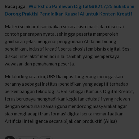
Baca juga :
Workshop Pahlawan Digital&#8217;25 Sukabumi
Dorong Praktisi Pendidikan Kuasai AI untuk Konten Kreatif
Materi
seminar
disampaikan
secara
sistematis
dan
disertai
contoh
penerapan
nyata
,
sehingga
peserta
memperoleh
gambaran
jelas
mengenai
penggunaan
AI
dalam
bidang
pendidikan
,
industri
kreatif
,
serta
ekosistem
bisnis
digital.
Sesi
diskusi
interaktif
menjadi
nilai
tambah
yang
memperkaya
wawasan
dan
pemahaman
peserta
.
Melalui
kegiatan
ini
, UBSI k
ampus
Tangerang
menegaskan
perannya
sebagai
institusi
pendidikan
yang
adaptif
terhadap
perkembangan
teknologi
. UBSI
sebagai
Kampus
Digital
Kreatif
,
terus
berupaya
menghadirkan
kegiatan
edukatif
yang
relevan
dengan
kebutuhan
zaman
guna
mendorong
masyarakat
agar
siap
menghadapi
transformasi
digital
serta
memanfaatkan
Artificial Intelligence
secara
bijak
dan
produktif
.
(Alisa)