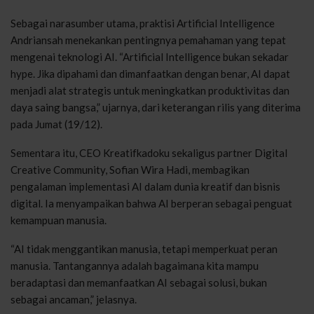
Sebagai
narasumber
utama
,
praktisi
Artificial Intelligence
Andriansah
menekankan
pentingnya
pemahaman
yang
tepat
mengenai
teknologi
AI. “Artificial Intelligence
bukan
sekadar
hype. Jika
dipahami
dan
dimanfaatkan
dengan
benar
, AI
dapat
menjadi
alat
strategis
untuk
meningkatkan
produktivitas
dan
daya
saing
bangsa
,”
ujarnya, dari keterangan rilis yang diterima
pada Jumat (19/12).
Sementara
itu
, CEO
Kreatifkadoku
sekaligus
partner Digital
Creative Community, Sofian
Wira
Hadi
,
membagikan
pengalaman
implementasi
AI
dalam
dunia
kreatif
dan
bisnis
digital.
Ia
menyampaikan
bahwa
AI
berperan
sebagai
penguat
kemampuan
manusia
.
“AI
tidak
menggantikan
manusia
,
tetapi
memperkuat
peran
manusia
.
Tantangannya
adalah
bagaimana
kita
mampu
beradaptasi
dan
memanfaatkan
AI
sebagai
solusi
,
bukan
sebagai
ancaman
,”
jelasnya.