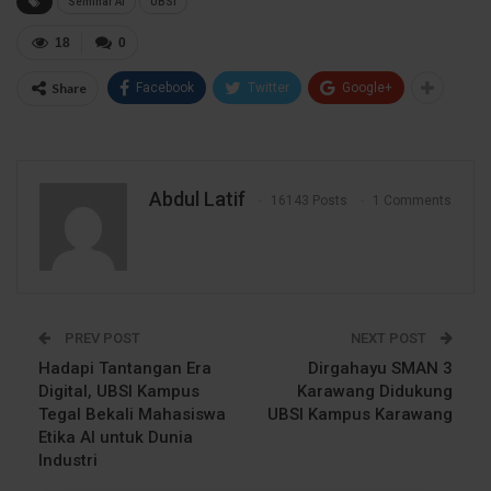
Seminar AI
UBSI
18
0
Share
Facebook
Twitter
Google+
Abdul Latif
16143 Posts
1 Comments
PREV POST
NEXT POST
Hadapi Tantangan Era
Dirgahayu SMAN 3
Digital, UBSI Kampus
Karawang Didukung
Tegal Bekali Mahasiswa
UBSI Kampus Karawang
Etika AI untuk Dunia
Industri