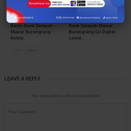
Dari Catatan Manual
Dari Sampah Jadi
Menuju Digital, UBSI
Rupiah, UBSI Bantu
Bantu Bank Sampah
Bank Sampah Mawar
Mawar Burangrang
Burangrang Go Digital
Kelola…
Lewat…
PREV
NEXT
LEAVE A REPLY
Your email address will not be published.