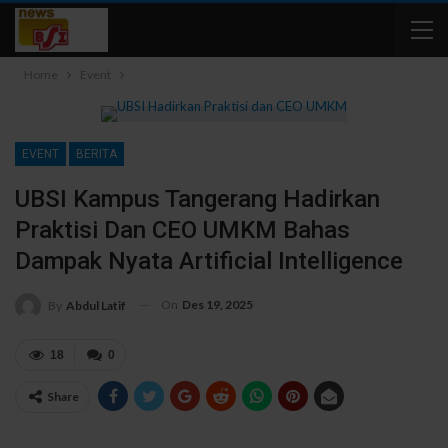
Home
Event
EVENT
BERITA
UBSI Kampus Tangerang Hadirkan
Praktisi Dan CEO UMKM Bahas
Dampak Nyata Artificial Intelligence
On
Des 19, 2025
By
Abdul Latif
18
0
Share