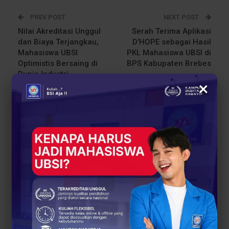
PREV POST
NEXT POST
Nilai Akreditasi Unggul
Serah Terima Aplikasi
dan Biaya Terjangkau,
D’HOPE sebagai Hasil
Mahasiswa UBSI
PKL Mahasiswa UBSI di
Optimistis Bersaing di
BPS Kabupaten Brebes
Dunia Industri
×
You Might Also Like
All
BERITA
BERITA
Sinergi Pendidikan dan
Proses Belajar di UBSI