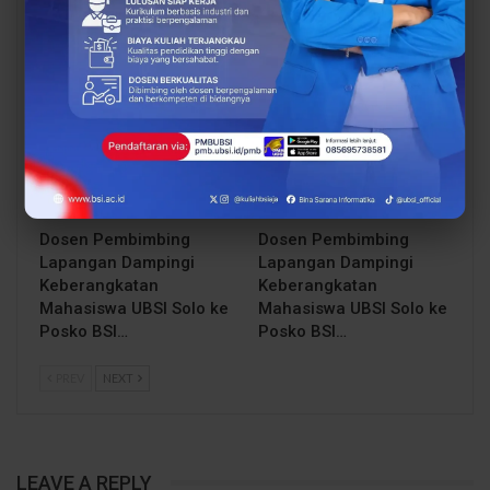
Industri Makin Panas!
yang Mendukung
BCC & BEC Sukses Gelar
Mahasiswa Lebih Siap
“Come…
Kerja
BERITA
BERITA
Dosen Pembimbing
Dosen Pembimbing
Lapangan Dampingi
Lapangan Dampingi
Keberangkatan
Keberangkatan
Mahasiswa UBSI Solo ke
Mahasiswa UBSI Solo ke
Posko BSI…
Posko BSI…
PREV
NEXT
LEAVE A REPLY