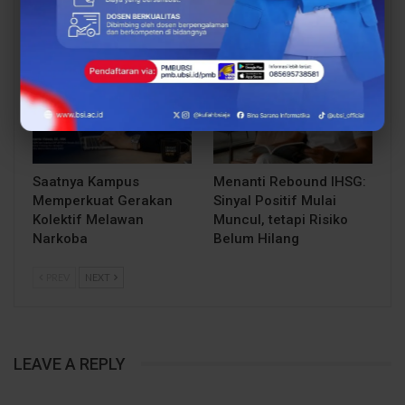
ke Luar Negeri
Pendidikan Tinggi di Era
Digital
OPINI DOSEN
OPINI DOSEN
Saatnya Kampus
Menanti Rebound IHSG:
Memperkuat Gerakan
Sinyal Positif Mulai
Kolektif Melawan
Muncul, tetapi Risiko
Narkoba
Belum Hilang
PREV
NEXT
LEAVE A REPLY