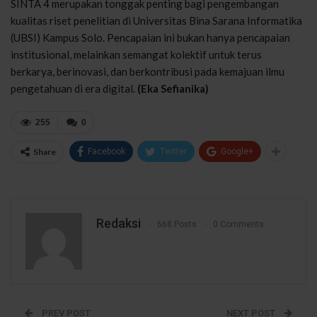
SINTA 4 merupakan tonggak penting bagi pengembangan
kualitas riset penelitian di Universitas Bina Sarana Informatika
(UBSI) Kampus Solo. Pencapaian ini bukan hanya pencapaian
institusional, melainkan semangat kolektif untuk terus
berkarya, berinovasi, dan berkontribusi pada kemajuan ilmu
pengetahuan di era digital.
(Eka Sefianika)
255
0
Share
Facebook
Twitter
Google+
Redaksi
668 Posts
0 Comments
PREV POST
NEXT POST