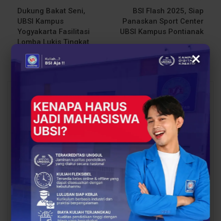
Dukung Bakat Seni,
BSI Flash 2025, Siap
UBSI Kampus
Panaskan Sport Center
Yogyakarta Fasilitasi
UBSI Kampus Pontianak
Lomba Lukis Tingkat
Nasional
×
You Might Also Like
All
BERITA
OPINI DOSEN
Dosen UBSI Surakarta
Pengembangan Dosen
Ikuti Pelatihan Nasional
sebagai Kunci
Persiapan Studi Lanjut
Transformasi