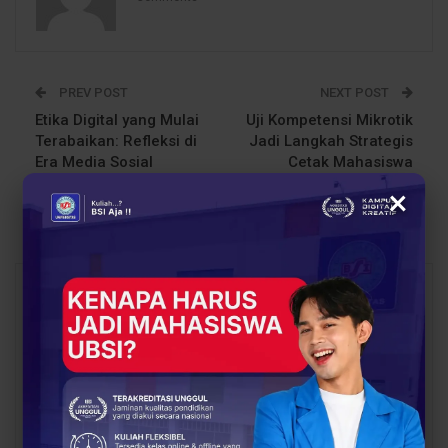
PREV POST
NEXT POST
Etika Digital yang Mulai
Uji Kompetensi Mikrotik
Terabaikan: Refleksi di
Jadi Langkah Strategis
Era Media Sosial
Cetak Mahasiswa
Teknologi Komputer
×
Berdaya Saing
You Might Also Like
All
BERITA
OPINI DOSEN