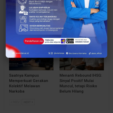
Dosen UBSI Surakarta
Pengembangan Dosen
Ikuti Pelatihan Nasional
sebagai Kunci
Persiapan Studi Lanjut
Transformasi
ke Luar Negeri
Pendidikan Tinggi di Era
Digital
OPINI DOSEN
OPINI DOSEN
Saatnya Kampus
Menanti Rebound IHSG:
Memperkuat Gerakan
Sinyal Positif Mulai
Kolektif Melawan
Muncul, tetapi Risiko
Narkoba
Belum Hilang
PREV
NEXT