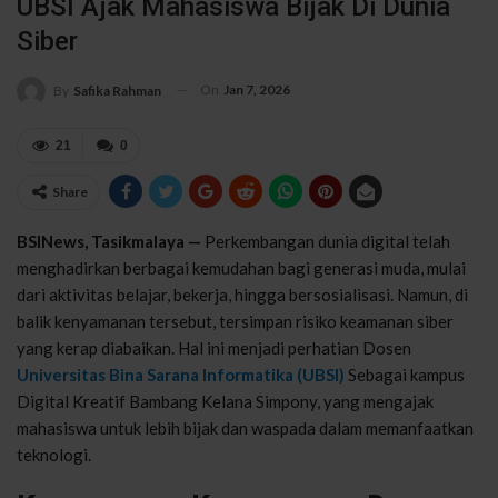
UBSI Ajak Mahasiswa Bijak Di Dunia
Siber
On
Jan 7, 2026
By
Safika Rahman
21
0
Share
BSINews, Tasikmalaya —
Perkembangan dunia digital telah
menghadirkan berbagai kemudahan bagi generasi muda, mulai
dari aktivitas belajar, bekerja, hingga bersosialisasi. Namun, di
balik kenyamanan tersebut, tersimpan risiko keamanan siber
yang kerap diabaikan. Hal ini menjadi perhatian Dosen
Universitas Bina Sarana Informatika (UBSI)
Sebagai kampus
Digital Kreatif Bambang Kelana Simpony, yang mengajak
mahasiswa untuk lebih bijak dan waspada dalam memanfaatkan
teknologi.