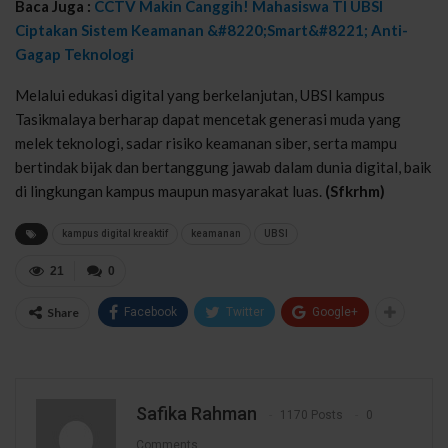
Baca Juga :
CCTV Makin Canggih! Mahasiswa TI UBSI
Ciptakan Sistem Keamanan &#8220;Smart&#8221; Anti-
Gagap Teknologi
Melalui edukasi digital yang berkelanjutan, UBSI kampus
Tasikmalaya berharap dapat mencetak generasi muda yang
melek teknologi, sadar risiko keamanan siber, serta mampu
bertindak bijak dan bertanggung jawab dalam dunia digital, baik
di lingkungan kampus maupun masyarakat luas.
(Sfkrhm)
kampus digital kreaktif
keamanan
UBSI
21
0
Share
Facebook
Twitter
Google+
Safika Rahman
1170 Posts
0
Comments