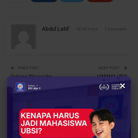
Abdul Latif
16143 Posts
1 Comments
PREV POST
NEXT POST
Dukung Wirausaha
HIMAMA UBSI
×
Muda, UBSI Kampus
Gaungkan “Sinergi
Pontianak Gelar
untuk Masa Depan”
Coaching Intensif
Lewat Aksi Kolaboratif
Hadapi Seleksi P2MW
Sepanjang Mei 2025
dan PKM-K
You Might Also Like