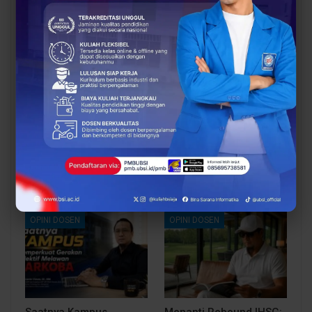
All
BERITA
OPINI DOSEN
Dosen UBSI Surakarta
Pengembangan Dosen
Ikuti Pelatihan Nasional
sebagai Kunci
Persiapan Studi Lanjut
Transformasi
ke Luar Negeri
Pendidikan Tinggi di Era
Digital
OPINI DOSEN
OPINI DOSEN
Saatnya Kampus
Menanti Rebound IHSG: