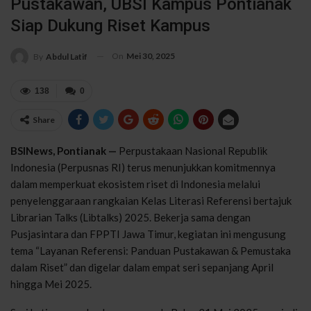
Pustakawan, UBSI Kampus Pontianak
Siap Dukung Riset Kampus
On
Mei 30, 2025
By
Abdul Latif
138
0
Share
BSINews, Pontianak —
Perpustakaan Nasional Republik
Indonesia (Perpusnas RI) terus menunjukkan komitmennya
dalam memperkuat ekosistem riset di Indonesia melalui
penyelenggaraan rangkaian Kelas Literasi Referensi bertajuk
Librarian Talks (Libtalks) 2025. Bekerja sama dengan
Pusjasintara dan FPPTI Jawa Timur, kegiatan ini mengusung
tema “Layanan Referensi: Panduan Pustakawan & Pemustaka
dalam Riset” dan digelar dalam empat seri sepanjang April
hingga Mei 2025.