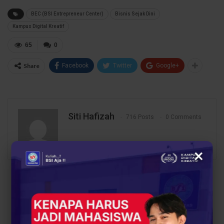
BEC (BSI Entrepreneur Center)
Bisnis Sejak Dini
Kampus Digital Kreatif
65
0
Share
Facebook
Twitter
Google+
Siti Hafizah
716 Posts
0 Comments
×
PREV POST
NEXT POST
Hobi Jadi Peluang
UBSI Perkenalkan
Karier? Kampus Ini
Program Beasiswa
Punya Cara Bikin Skill
Unggulan di Edufair