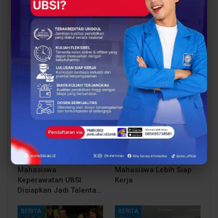
Kreatif Mahasiswa
SMKN 42 Jakarta
Lebih Terarah
You Might Also Like
All
PENDIDIKAN
BERITA
Bukan Cuma Bisa
Proses Belajar di UBSI
Merawat Pasien,
yang Mendukung
Mahasiswa
Mahasiswa Lebih Siap
Keperawatan UBSI
Kerja
Disiapkan Jadi Talenta…
BERITA
BERITA