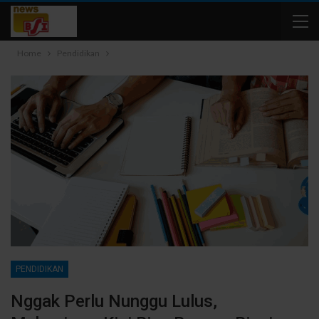
Home
Pendidikan
PENDIDIKAN
Nggak Perlu Nunggu Lulus,