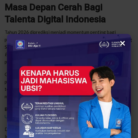
Masa Depan Cerah Bagi
Talenta Digital Indonesia
Tahun 2026 diprediksi menjadi momentum penting bagi
×
perkembangan industri digital di Indonesia. Lulusan dari bidang
Sistem Informasi, Teknologi Informasi, dan
Software
Engineering
akan menjadi pilar utama dalam mempercepat
pertumbuhan ekonomi berbasis teknologi.
Generasi muda yang siap menghadapi tantangan ini memiliki
peluang besar untuk sukses tidak hanya di tingkat nasional,
tetapi juga global. Dunia kerja masa depan akan menjadi milik
mereka yang kreatif, adaptif, dan berani berinovasi.
Baca juga:
Karir Luas Menanti Lulusan Teknologi Informasi
UBSI Kampus Tangerang
Dengan dukungan kampus seperti Universitas Bina Sarana
Informatika (UBSI) yang konsisten mencetak talenta unggul di