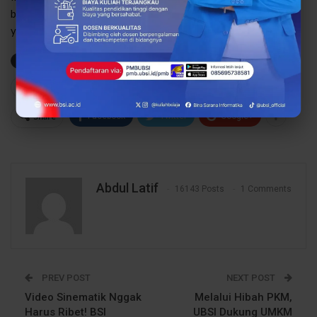
bidang teknologi, Indonesia siap melangkah menuju era digital
yang lebih maju, mandiri, dan berdaya saing tinggi.
Industri
Teknologi
72
0
Share
Facebook
Twitter
Google+
Abdul Latif
16143 Posts
1 Comments
PREV POST
NEXT POST
Video Sinematik Nggak
Melalui Hibah PKM,
Harus Ribet! BSI
UBSI Dukung UMKM