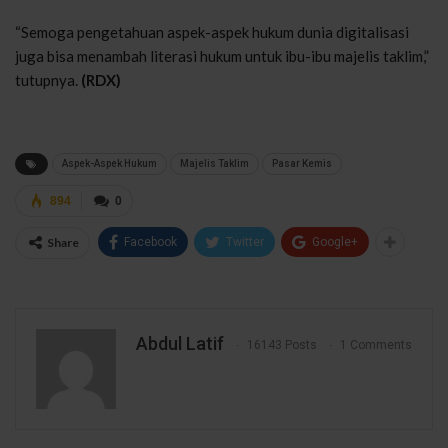
“Semoga pengetahuan aspek-aspek hukum dunia digitalisasi
juga bisa menambah literasi hukum untuk ibu-ibu majelis taklim,”
tutupnya.
(RDX)
Aspek-Aspek Hukum
Majelis Taklim
Pasar Kemis
894
0
Share
Facebook
Twitter
Google+
Abdul Latif
16143 Posts
1 Comments