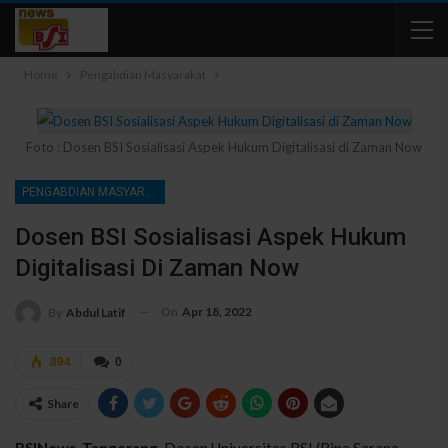
Home
Pengabdian Masyarakat
Foto : Dosen BSI Sosialisasi Aspek Hukum Digitalisasi di Zaman Now
PENGABDIAN MASYARAKAT
Dosen BSI Sosialisasi Aspek Hukum
Digitalisasi Di Zaman Now
On
Apr 18, 2022
By
Abdul Latif
894
0
Share
BSINews, Tangerang-
Dosen Universitas BSI (Bina Sarana