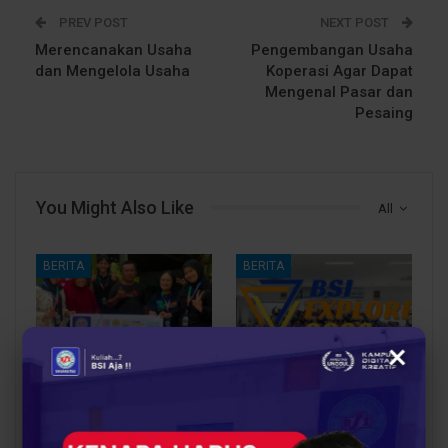
PREV POST
NEXT POST
Merencanakan Usaha
Pengembangan Usaha
dan Mengelola Usaha
Koperasi Agar Dapat
Mengenal Pasar dan
Pesaing
You Might Also Like
All
BERITA
BERITA
×
Dosen Pembimbing
Dosen Pembimbing
Lapangan Dampingi
Lapangan Dampingi
Keberangkatan
Keberangkatan