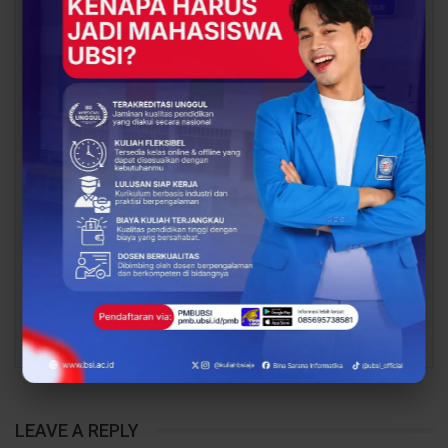
Mahasiswa UBSI Solo ke
Mahasiswa UBSI Solo ke
Posko BSI…
Posko BSI…
BERITA
BERITA
BSI Explore Tim
228 Mahasiswa Resmi
Karangpakis Jalin
Diberangkatkan, BSI
Sinergi dengan
Explore 2026 Siap
Pemerintah Desa untuk
Menginspirasi dan
Sukseskan…
Membangun…
PREV
NEXT
LEAVE A REPLY