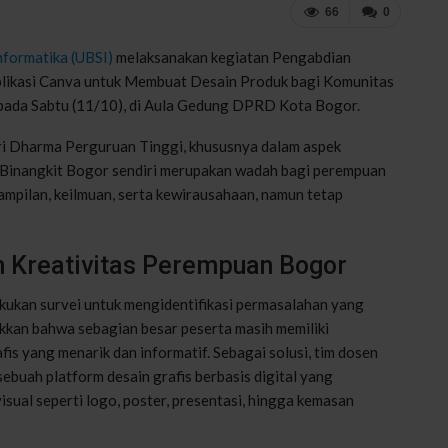
66
0
nformatika (UBSI)
melaksanakan kegiatan Pengabdian
plikasi Canva untuk Membuat Desain Produk bagi Komunitas
 pada Sabtu (11/10), di Aula Gedung DPRD Kota Bogor.
ri Dharma Perguruan Tinggi, khususnya dalam aspek
Binangkit Bogor sendiri merupakan wadah bagi perempuan
ampilan, keilmuan, serta kewirausahaan, namun tetap
an Kreativitas Perempuan Bogor
kukan survei untuk mengidentifikasi permasalahan yang
kkan bahwa sebagian besar peserta masih memiliki
s yang menarik dan informatif. Sebagai solusi, tim dosen
ebuah platform desain grafis berbasis digital yang
al seperti logo, poster, presentasi, hingga kemasan