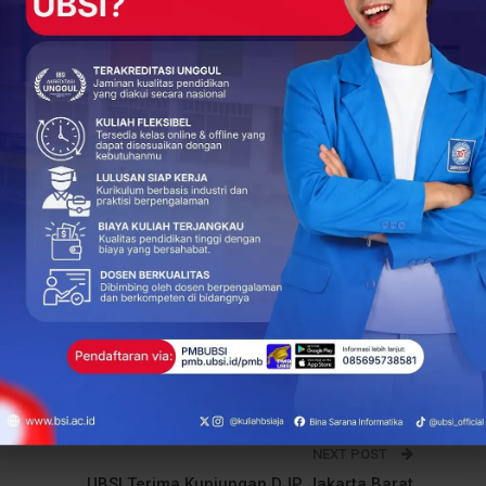
ya dalam mengembangkan kompetensi masyarakat melalui
mpus Digital Kreatif, UBSI terus berupaya memberikan
 pelatihan, dan penerapan teknologi yang relevan dengan
syarakat
+
ReddIt
66
0
ents
NEXT POST
UBSI Terima Kunjungan DJP Jakarta Barat