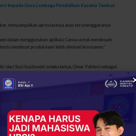
oduct kepada Guru Lembaga Pendidikan Kazama Tambun
bar, menyampaikan apresiasinya atas terselenggaranya
ami dalam menggunakan aplikasi Canva untuk mendesain
entu membuat produk kami lebih diminati konsumen,”
iri dari Susi Susilowati selaku ketua, Omar Pahlevi sebagai
i anggota. Kegiatan ini juga melibatkan dua mahasiswa, yaitu
mbantu dalam proses pelatihan, persiapan perlengkapan,
i modul pelatihan desain logo produk menggunakan Canva,
kegiatan PM. Hasil evaluasi menunjukkan bahwa peserta merasa
rta berharap kegiatan serupa dapat dilaksanakan kembali
ar Workshop Publikasi Ilmiah Bereputasi