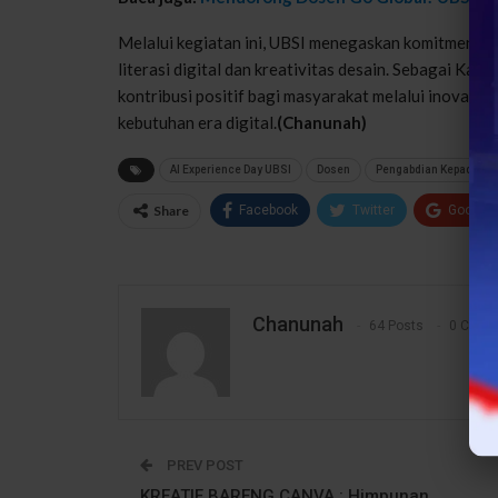
Melalui kegiatan ini, UBSI menegaskan komitmenn
literasi digital dan kreativitas desain. Sebagai Ka
kontribusi positif bagi masyarakat melalui inovasi,
kebutuhan era digital.
(Chanunah)
AI Experience Day UBSI
Dosen
Pengabdian Kepada Ma
Share
Facebook
Twitter
Google
Chanunah
64 Posts
0 Comm
PREV POST
KREATIF BARENG CANVA : Himpunan