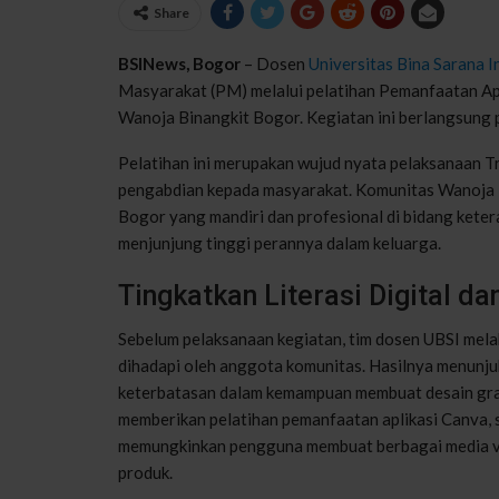
Share
BSINews, Bogor
– Dosen
Universitas Bina Sarana I
Masyarakat (PM) melalui pelatihan Pemanfaatan A
Wanoja Binangkit Bogor. Kegiatan ini berlangsung
Pelatihan ini merupakan wujud nyata pelaksanaan T
pengabdian kepada masyarakat. Komunitas Wanoja 
Bogor yang mandiri dan profesional di bidang keter
menjunjung tinggi perannya dalam keluarga.
Tingkatkan Literasi Digital d
Sebelum pelaksanaan kegiatan, tim dosen UBSI mela
dihadapi oleh anggota komunitas. Hasilnya menunju
keterbatasan dalam kemampuan membuat desain grafi
memberikan pelatihan pemanfaatan aplikasi Canva, s
memungkinkan pengguna membuat berbagai media visu
produk.