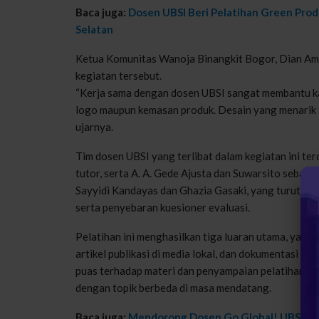
Baca juga:
Dosen UBSI Beri Pelatihan Green Pr
Selatan
Ketua Komunitas Wanoja Binangkit Bogor, Dian Am
kegiatan tersebut.
“Kerja sama dengan dosen UBSI sangat membantu k
logo maupun kemasan produk. Desain yang menarik t
ujarnya.
Tim dosen UBSI yang terlibat dalam kegiatan ini terd
tutor, serta A. A. Gede Ajusta dan Suwarsito sebaga
Sayyidi Kandayas dan Ghazia Gasaki, yang turut me
serta penyebaran kuesioner evaluasi.
Pelatihan ini menghasilkan tiga luaran utama, yakn
artikel publikasi di media lokal, dan dokumentasi 
puas terhadap materi dan penyampaian pelatihan, se
dengan topik berbeda di masa mendatang.
Baca juga:
Mendorong Dosen Go Global! UBSI Gel