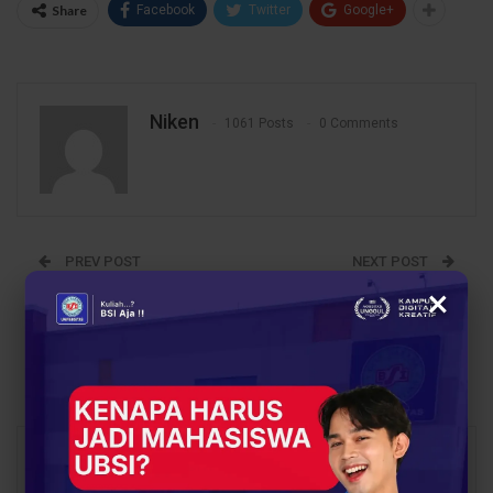
Share
Facebook
Twitter
Google+
Niken
1061 Posts
0 Comments
PREV POST
NEXT POST
×
Dari Administrasi ke
UBSI Siap Gelar Seminar
Profesionalisme, UBSI
Motivasi untuk Bangun
Latih Guru Kelola
Semangat Generasi
Keuangan Sekolah
Muda di Bekasi
You Might Also Like
All