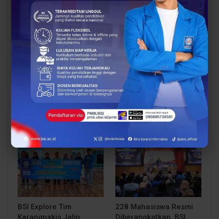
BERITA
BERITA
Dosen Pembimbing
Dosen Pembimbing
Lapangan Dampingi
Lapangan Dampingi
Keberangkatan
Keberangkatan
Mahasiswa UBSI Solo ke
Mahasiswa UBSI Solo ke
Posko BSI…
Posko BSI…
BERITA
BERITA
BSI Explore Tim
228 Mahasiswa Resmi
Karangpakis Jalin
Diberangkatkan, BSI