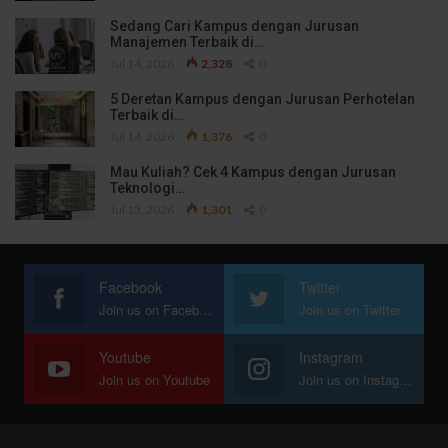
Sedang Cari Kampus dengan Jurusan
Manajemen Terbaik di…
Jul 14, 2026
2,328
0
5 Deretan Kampus dengan Jurusan Perhotelan
Terbaik di…
Jul 14, 2026
1,376
0
Mau Kuliah? Cek 4 Kampus dengan Jurusan
Teknologi…
Jul 13, 2026
1,301
0
Facebook
Twitter
Join us on Facebook
Join us on Twitter
Youtube
Instagram
Join us on Youtube
Join us on Instagram