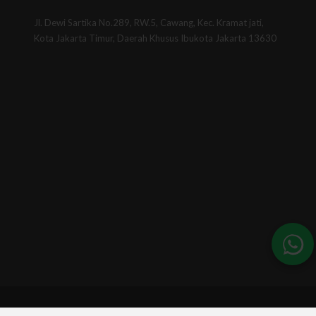
Jl. Dewi Sartika No.289, RW.5, Cawang, Kec. Kramat jati,
Kota Jakarta Timur, Daerah Khusus Ibukota Jakarta 13630
© 2026 - BSINews. All Rights Reserved.