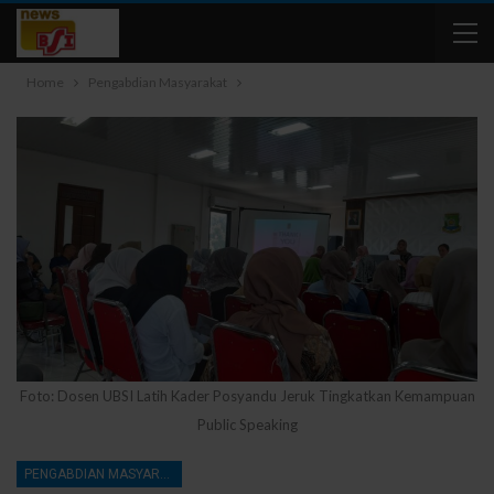
Home
Pengabdian Masyarakat
Foto: Dosen UBSI Latih Kader Posyandu Jeruk Tingkatkan Kemampuan
Public Speaking
PENGABDIAN MASYARAKAT