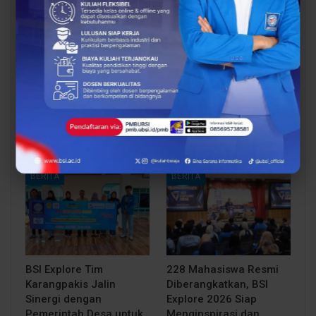
Dosen Pembimbing
Dosen Pembimbing
Lapangan Dampingi
Lapangan Dampingi
Keberangkatan
Keberangkatan
Mahasiswa UBSI Solo ke
Mahasiswa UBSI Solo ke
Posko BSI…
Posko BSI…
BERITA
BERITA
BSI Explore Tim
228 Mahasiswa Resmi
Karangpakis Jalin
Diberangkatkan, BSI
Sinergi dengan
Explore 2026 Siap
Pemerintah Desa untuk
Menginspirasi dan