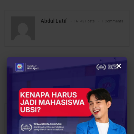
Abdul Latif
16143 Posts
1 Comments
PREV POST
NEXT POST
×
Tiga Mahasiswa UBSI
Dosen UBSI Berikan
Tempuh Studi di
Pelatihan Komunikasi
University of Northern
Efektif bagi Kader
Philippines
Posyandu di Tangerang
You Might Also Like
All
BERITA
BERITA