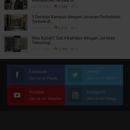
Manajemen Terbaik di…
Jul 14, 2026
2,328
0
5 Deretan Kampus dengan Jurusan Perhotelan
Terbaik di…
Jul 14, 2026
1,376
0
Mau Kuliah? Cek 4 Kampus dengan Jurusan
Teknologi…
Jul 13, 2026
1,302
0
Facebook
Twitter
Join us on Facebook
Join us on Twitter
Youtube
Instagram
Join us on Youtube
Join us on Instagram