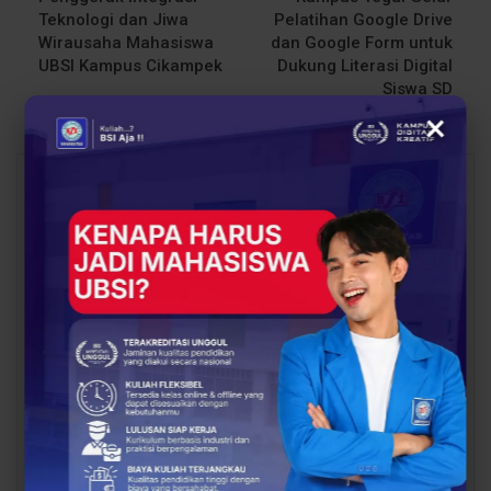
Teknologi dan Jiwa
Pelatihan Google Drive
Wirausaha Mahasiswa
dan Google Form untuk
UBSI Kampus Cikampek
Dukung Literasi Digital
Siswa SD
×
You Might Also Like
All
BERITA
BERITA
Dosen Pembimbing
Dosen Pembimbing
Lapangan Dampingi
Lapangan Dampingi
Keberangkatan
Keberangkatan
Mahasiswa UBSI Solo ke
Mahasiswa UBSI Solo ke