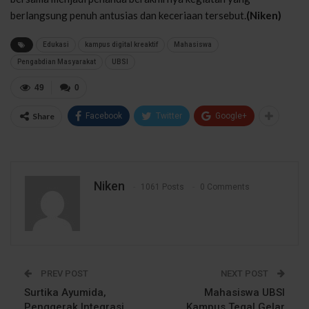
berlangsung penuh antusias dan keceriaan tersebut.
(Niken)
Edukasi
kampus digital kreaktif
Mahasiswa
Pengabdian Masyarakat
UBSI
49
0
Share
Facebook
Twitter
Google+
Niken
1061 Posts
0 Comments
PREV POST
NEXT POST
Surtika Ayumida,
Mahasiswa UBSI
Penggerak Integrasi
Kampus Tegal Gelar