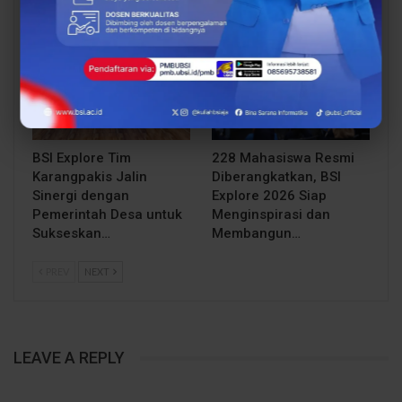
Posko BSI…
Posko BSI…
BERITA
BERITA
BSI Explore Tim
228 Mahasiswa Resmi
Karangpakis Jalin
Diberangkatkan, BSI
Sinergi dengan
Explore 2026 Siap
Pemerintah Desa untuk
Menginspirasi dan
Sukseskan…
Membangun…
PREV
NEXT
LEAVE A REPLY