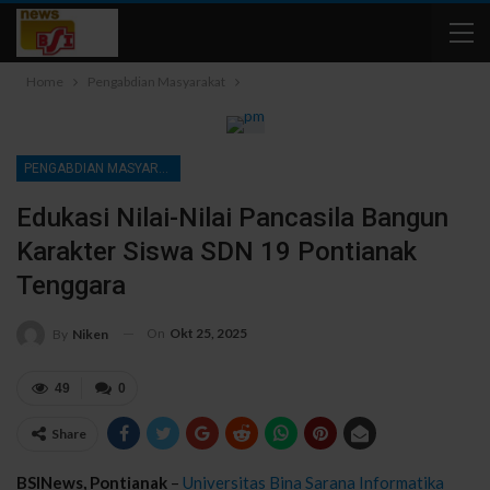
Home
Pengabdian Masyarakat
PENGABDIAN MASYARAKAT
Edukasi Nilai-Nilai Pancasila Bangun
Karakter Siswa SDN 19 Pontianak
Tenggara
On
Okt 25, 2025
By
Niken
49
0
Share
BSINews, Pontianak
–
Universitas Bina Sarana Informatika