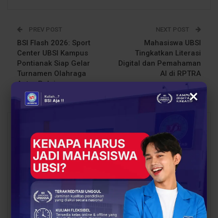
PREV POST
NEXT POST
BSI Flash 2026: Sport
Mahasiswa UBSI
Center UBSI Kampus
Tingkatkan Literasi
Pontianak Siap Gelar
Digital dan Pemahaman
Turnamen Olahraga
AI di RPTRA
Antar Pelajar
×
You Might Also Like
All
BERITA
BERITA