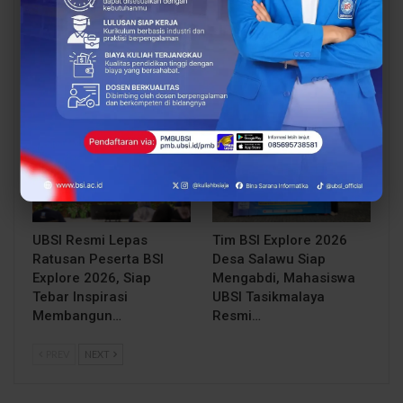
228 Mahasiswa Resmi
Dorong Ekonomi
Diberangkatkan, BSI
Sirkular, UBSI Latih Bank
Explore 2026 Siap
Sampah Vida Bekasi Go
Menginspirasi dan
Digital
Membangun…
BERITA
BERITA
UBSI Resmi Lepas
Tim BSI Explore 2026
Ratusan Peserta BSI
Desa Salawu Siap
Explore 2026, Siap
Mengabdi, Mahasiswa
Tebar Inspirasi
UBSI Tasikmalaya
Membangun…
Resmi…
PREV
NEXT