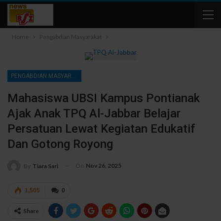
Home
Pengabdian Masyarakat
PENGABDIAN MASYARAKAT
Mahasiswa UBSI Kampus Pontianak
Ajak Anak TPQ Al-Jabbar Belajar
Persatuan Lewat Kegiatan Edukatif
Dan Gotong Royong
On
Nov 26, 2025
By
Tiara Sari
1,505
0
Share