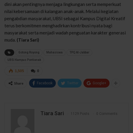
dini akan pentingnya menjaga lingkungan serta memperkuat
nilai kebersamaan di kalangan anak-anak. Melalui kegiatan
pengabdian masyarakat, UBSI sebagai Kampus Digital Kreatif
terus berkomitmen menghadirkan kontribusi nyata bagi
masyarakat serta menjadi wadah penguatan karakter generasi
muda.
(Tiara Sari)
Gotong Royong
Mahasiswa
TPQ Al-Jabbar
UBSI Kampus Pontianak
1,505
0
Share
Facebook
Twitter
Google+
Tiara Sari
1129 Posts
0 Comments