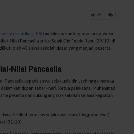
29
0
rana
Informatika
(UBSI)
melaksanakan
kegiatan
pengabdian
ilai-Nilai Pancasila
untuk
Sejak
Dini”
pada Rabu (29/10)
di
diikuti
oleh 40
siswa
sekolah
dasar
yang
menjadi
peserta
lai-Nilai Pancasila
lai
Pancasila
kepada
siswa
sejak
usia
dini
,
sehingga
mereka
dalam
kehidupan
sehari-hari
.
Ketua
pelaksana
, Muhammad
asme
peserta
dan
dukungan
pihak
sekolah
selama
kegiatan
a
siswa
terlihat
antusias
sejak
awal
acara
hingga
selesai
,”
mat
(31/10)
.
akna
Pancasila,
lambang
negara, dan
contoh
perilaku
sosial