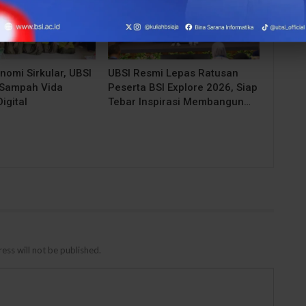
nomi Sirkular, UBSI
UBSI Resmi Lepas Ratusan
 Sampah Vida
Peserta BSI Explore 2026, Siap
igital
Tebar Inspirasi Membangun…
ess will not be published.