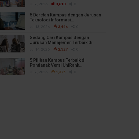
Jul 6, 2026
3,810
0
5 Deretan Kampus dengan Jurusan
Teknologi Informasi…
Jul 13, 2026
3,446
0
Sedang Cari Kampus dengan
Jurusan Manajemen Terbaik di…
Jul 14, 2026
2,327
0
5 Pilihan Kampus Terbaik di
Pontianak Versi UniRank…
Jul 6, 2026
1,375
0