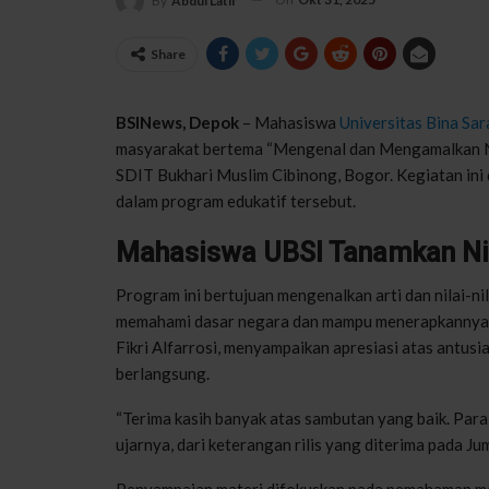
By
Abdul Latif
Share
BSINews
, Depok
–
Mahasiswa
Universitas Bina Sa
masyarakat
bertema
“
Mengenal
dan
Mengamalkan
N
SDIT Bukhari Muslim Cibinong, Bogor.
Kegiatan
ini
dalam
program
edukatif
tersebut
.
Mahasiswa
UBSI
Tanamkan
Ni
Program
ini
bertujuan
mengenalkan
arti dan
nilai-ni
memahami
dasar
negara dan
mampu
menerapkannya
Fikri
Alfarrosi
,
menyampaikan
apresiasi
atas
antusi
berlangsung
.
“
Terima
kasih
banyak
atas
sambutan
yang
baik
. Par
ujar
nya
,
dari
keterangan
rilis
yang
diterima
pada
Ju
Penyampaian
materi
difokuskan
pada
pemahaman
m