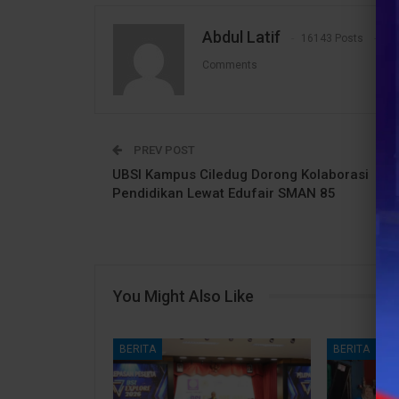
Abdul Latif
16143 Posts
1
Comments
PREV POST
UBSI Kampus Ciledug Dorong Kolaborasi
Pendidikan Lewat Edufair SMAN 85
You Might Also Like
BERITA
BERITA