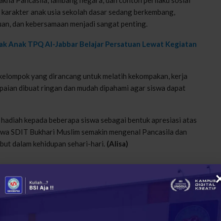
karakter
anak
usia
sekolah
dasar
sedang
berkembang
,
uan
, dan
kebersamaan
menjadi
sangat
penting
.
k Anak TPQ Al-Jabbar Belajar Persatuan Lewat Kegiatan
kelompok
yang
dirancang
untuk
melatih
kekompakan
,
kerja
paian
dibuat
ringan
dan
mudah
dipahami
agar
siswa
dapat
hadiah
kepada
beberapa
siswa
sebagai
bentuk
apresiasi
atas
swa
SDIT Bukhari Muslim
semakin
mengenal
Pancasila dan
ebut
dalam
kehidupan
sehari-hari
.
(Alisa)
+
ReddIt
29
0