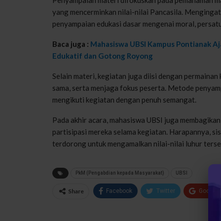
yang
mencerminkan
nilai-nilai
Pancasila.
Mengingat
penyampaian
edukasi
dasar
mengenai
moral,
persat
Baca juga :
Mahasiswa UBSI Kampus Pontianak Aja
Edukatif dan Gotong Royong
Selain
materi
,
kegiatan
juga
diisi
dengan
permainan
sama
,
serta
menjaga
fokus
peserta
.
Metode
penyam
mengikuti
kegiatan
dengan
penuh
semangat
.
Pada
akhir
acara,
mahasiswa
UBSI juga
membagikan
partisipasi
mereka
selama
kegiatan
.
Harapannya
,
si
terdorong
untuk
mengamalkan
nilai-nilai
luhur
ters
PkM (Pengabdian kepada Masyarakat)
UBSI
Share
Facebook
Twitter
Google