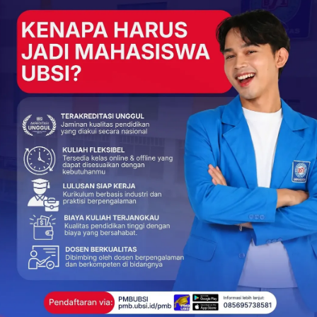
NEXT POST
From Campus to Institution: HIMAMA UBSI
Perluas Wawasan Mahasiswa Lewat
Kunjungan Studi ke Tiga Instansi Nasional
More From Author
BERITA