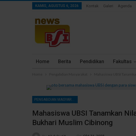
KAMIS, AGUSTUS 6, 2026
Kontak
Galeri
Agenda
Home
Berita
Pendidikan
Fakultas
Home
Pengabdian Masyarakat
Mahasiswa UBSI Tanamkan 
PENGABDIAN MASYARAKAT
Mahasiswa UBSI Tanamkan Nilai
Bukhari Muslim Cibinong
On
Okt 31, 2025