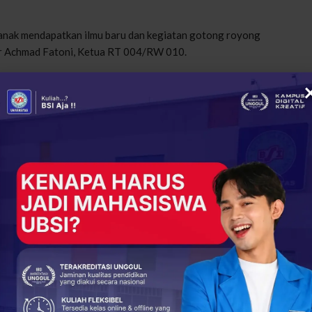
k-anak mendapatkan ilmu baru dan kegiatan gotong royong
jar Achmad Fatoni, Ketua RT 004/RW 010.
kan bahwa program ini diharapkan dapat menumbuhkan rasa
 pemahaman anak-anak mengenai pentingnya menjaga
ligus menjadi bentuk nyata kontribusi UBSI dalam membangun
mi nilai kebangsaan.
ya dalam menghadirkan program pengabdian masyarakat yang
at berlanjut di masa mendatang sebagai upaya memperkuat
lai persatuan.
(Niken)
rakat
Universitas BSI
+
ReddIt
37
0