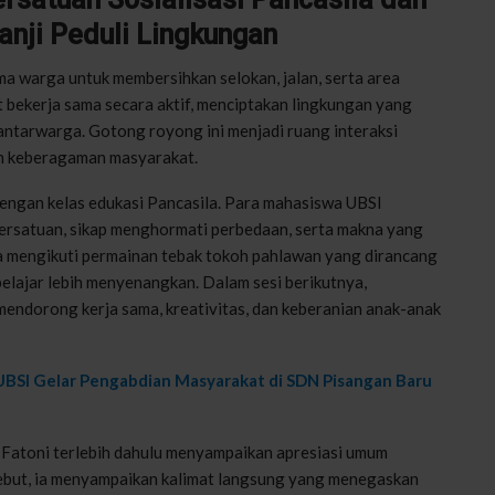
nji Peduli Lingkungan
a warga untuk membersihkan selokan, jalan, serta area
 bekerja sama secara aktif, menciptakan lingkungan yang
antarwarga. Gotong royong ini menjadi ruang interaksi
ah keberagaman masyarakat.
 dengan kelas edukasi Pancasila. Para mahasiswa UBSI
rsatuan, sikap menghormati perbedaan, serta makna yang
a mengikuti permainan tebak tokoh pahlawan yang dirancang
lajar lebih menyenangkan. Dalam sesi berikutnya,
endorong kerja sama, kreativitas, dan keberanian anak-anak
UBSI Gelar Pengabdian Masyarakat di SDN Pisangan Baru
Fatoni terlebih dahulu menyampaikan apresiasi umum
sebut, ia menyampaikan kalimat langsung yang menegaskan