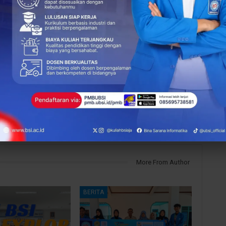
s
NEXT POST
g
Mendalami Teknik Supervisi Perhotelan:
Mahasiswa Pariwisata S1+ UBSI Kampus
Yogyakarta Belajar Langsung di Grand
Diamond Hotel
More From Author
BERITA