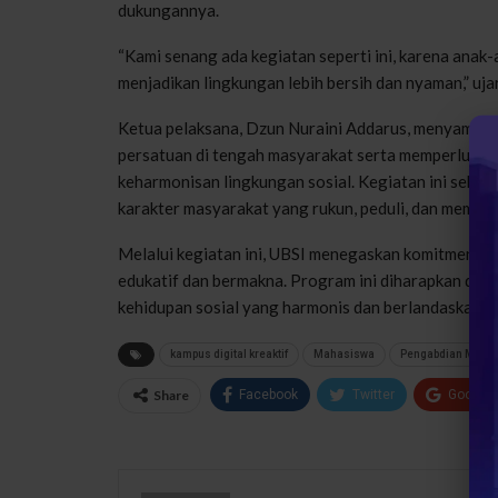
dukungannya.
“Kami senang ada kegiatan seperti ini, karena ana
menjadikan lingkungan lebih bersih dan nyaman,” u
Ketua pelaksana, Dzun Nuraini Addarus, menyampai
persatuan di tengah masyarakat serta memperluas
keharmonisan lingkungan sosial. Kegiatan ini seka
karakter masyarakat yang rukun, peduli, dan memaha
Melalui kegiatan ini, UBSI menegaskan komitmenn
edukatif dan bermakna. Program ini diharapkan dap
kehidupan sosial yang harmonis dan berlandaskan ni
kampus digital kreaktif
Mahasiswa
Pengabdian Masya
Share
Facebook
Twitter
Google