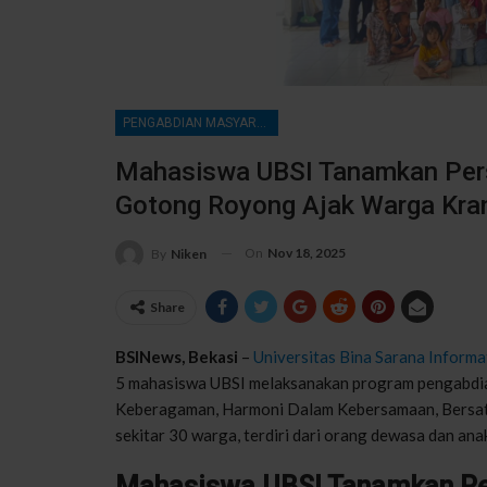
PENGABDIAN MASYARAKAT
Mahasiswa UBSI Tanamkan Pers
Gotong Royong Ajak Warga Kran
On
Nov 18, 2025
By
Niken
Share
BSINews, Bekasi
–
Universitas Bina Sarana Informa
5 mahasiswa UBSI melaksanakan program pengabdi
Keberagaman, Harmoni Dalam Kebersamaan, Bersatu I
sekitar 30 warga, terdiri dari orang dewasa dan an
Mahasiswa UBSI Tanamkan Per