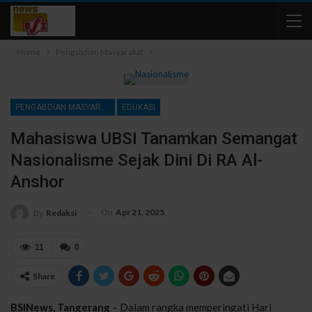
Home
Pengabdian Masyarakat
PENGABDIAN MASYARAKAT
EDUKASI
Mahasiswa UBSI Tanamkan Semangat
Nasionalisme Sejak Dini Di RA Al-
Anshor
On
Apr 21, 2025
By
Redaksi
11
0
Share
BSINews, Tangerang
– Dalam rangka memperingati Hari