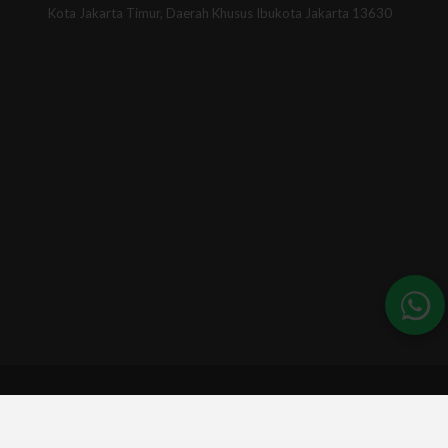
Kota Jakarta Timur, Daerah Khusus Ibukota Jakarta 13630
© 2026 - BSINews. All Rights Reserved.
A part of :
Universitas BSI