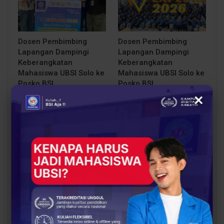
Dosen Pembimbing
Dosen Pembimbing
Lapangan Dampingi
Lapangan Dampingi
Keberangkatan
Keberangkatan
Mahasiswa UBSI Solo ke
Mahasiswa UBSI Solo ke
Posko BSI…
Posko BSI…
×
BERITA
EDUKASI
BSI Explore Tim
Kesempatan Emas Guru!
Karangpakis Jalin
Beasiswa S2 hingga
Sinergi dengan
75% di UBSI, Kuliah
Pemerintah Desa untuk
Magister Cuma 18 Bulan
Sukseskan…