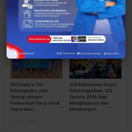
Dosen Pembimbing
Dosen Pembimbing
Lapangan Dampingi
Lapangan Dampingi
Keberangkatan
Keberangkatan
Mahasiswa UBSI Solo ke
Mahasiswa UBSI Solo ke
Posko BSI…
Posko BSI…
BERITA
BERITA
BSI Explore Tim
228 Mahasiswa Resmi
Karangpakis Jalin
Diberangkatkan, BSI
Sinergi dengan
Explore 2026 Siap
Pemerintah Desa untuk
Menginspirasi dan
Sukseskan…
Membangun…
PREV
NEXT