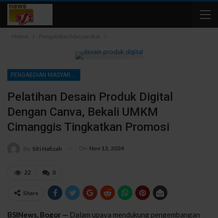
Home
Pengabdian Masyarakat
PENGABDIAN MASYARAKAT
Pelatihan Desain Produk Digital
Dengan Canva, Bekali UMKM
Cimanggis Tingkatkan Promosi
On
Nov 13, 2024
By
Siti Hafizah
22
0
Share
BSINews, Bogor —
Dalam upaya mendukung pengembangan