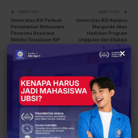
PREV POST
NEXT POST
Universitas BSI Perkuat
Universitas BSI Kampus
Pemahaman Mahasiswa
Margonda Akan
Penerima Beasiswa
Hadirkan Program
Melalui Sosialisasi KIP
Unggulan dan Edukasi
Kuliah 2024
Interaktif di Edu Bazar
×
SMA Yaspen Tugu Ibu
Depok
You Might Also Like
All
BERITA
BERITA