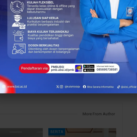
205
0
NEXT POST
Sebagai Mitra PLTI, Universitas BSI Sukses
Adakan TOEP dan TKDA
More From Author
BERITA