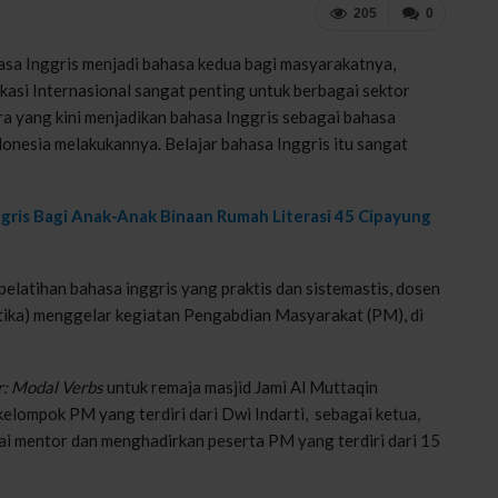
205
0
hasa Inggris menjadi bahasa kedua bagi masyarakatnya,
asi Internasional sangat penting untuk berbagai sektor
a yang kini menjadikan bahasa Inggris sebagai bahasa
onesia melakukannya. Belajar bahasa Inggris itu sangat
ggris Bagi Anak-Anak Binaan Rumah Literasi 45 Cipayung
elatihan bahasa inggris yang praktis dan sistemastis, dosen
tika) menggelar kegiatan Pengabdian Masyarakat (PM), di
: Modal Verbs
untuk remaja masjid Jami Al Muttaqin
kelompok PM yang terdiri dari Dwi Indarti, sebagai ketua,
ai mentor dan menghadirkan peserta PM yang terdiri dari 15