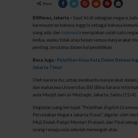
Share
BSINews, Jakarta –
Saat ini di sebagian negara, ba
karena peran bahasa Inggris sebagai bahasa komunik
yang ada, dan
Indonesia
merupakan salah satu negar
kedua, walau tidak atau belum semua masyarakat Ind
penting, terutama dalam hal pendidikan.
Baca Juga :
Pelatihan Kosa Kata Dalam Bahasa In
Jakarta Timur
Oleh karena itu, untuk membantu masyarakat dalam p
dan mahasiwa Universitas BSI (Bina Sarana Informa
aula Masjid Jami al-Muttaqin, Jakarta, Sabtu (15/4).
Kegiatan yang bertajuk “Pelatihan
English Grammar
Percetakan Negara Jakarta Pusat”, digelar oleh tim 
Muji Endah Palupi Mentari Pratami, dan Fisal sebag
orang remaja usia sekolah menengah atas.