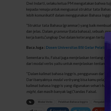
Dwi Indarti, selaku ketua PM mengatakan bahwa tuj
kepada remaja untuk menguasai struktur tata Bahas
lebih komunikatif dalam menggunakan Bahasa Inggris
“Struktur tata Bahasa (grammar) yang baik membuat
dan jelas. Dalam
grammar
(tata bahasa), sebuah
mod
kerja bantu,”ungkap Dwi dalam keterangan tertulis, 
Baca Juga :
Dosen Universitas BSI Gelar Pelatiha
Sementara itu, Faisal juga menjelaskan tentang mat
dari modal verbs yaitu untuk menjelaskan tentang 
“Dalam kalimat bahasa Inggris, penggunaan dari
mo
Dari banyaknya
modal verb
yang bisa kamu pelajari
kalimat bahasa Inggris yang digunakan sehari-hari
might,
dan masih banyak lagi,”tandas Faisal.
Modal Verbs
Pelatihan Bahasa Inggris
Pengabdian M
Facebook
Twitter
Google