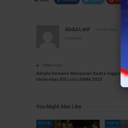
Share
Abdul Latif
16143 Posts
1
Comments
PREV POST
Ashylla Humaira Mahasiswi Sastra Inggris
Universitas BSI Lolos IISMA 2023
You Might Also Like
BERITA
BERITA