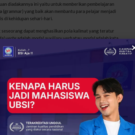
uan diadakannya ini yaitu untuk memberikan pembelajaran
a (grammar) yang baik akan membantu para pelajar menjadi
 di kehidupan sehari-hari.
 seseorang dapat menghasilkan pola kalimat yang teratur
al verbs
adalah
modal auxiliary verb
atau
modal
adalah kata
Senin (17/4).
n Deskriptif Bahasa Inggris untuk Remaja Masjid
eri yang disampaikan perihal modal verbs, yang mana fungsi
kebutuhan atau kemungkinan.
dal
selalu diikuti dengan kata kerja utama atau
ordinary verb
.
, ada beberapa
modal
yang paling banyak ditemui dalam
. Contohnya,
must, shall, will, should, can, could, may,
asyarakat
Remaja Mesjid Jami Al-Muttaqin
+
ReddIt