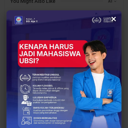
You Might Also Like
All
×
BERITA
BERITA
228 Mahasiswa Resmi
Dorong Ekonomi
Diberangkatkan, BSI
Sirkular, UBSI Latih Bank
Explore 2026 Siap
Sampah Vida Bekasi Go
Menginspirasi dan
Digital
Membangun…
BERITA
BERITA