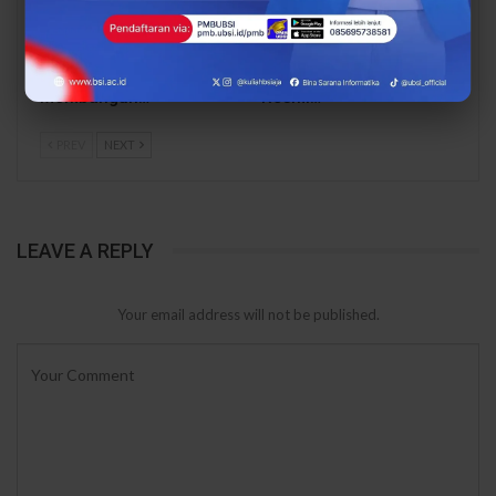
UBSI Resmi Lepas
Tim BSI Explore 2026
Ratusan Peserta BSI
Desa Salawu Siap
Explore 2026, Siap
Mengabdi, Mahasiswa
Tebar Inspirasi
UBSI Tasikmalaya
Membangun…
Resmi…
PREV
NEXT
LEAVE A REPLY
Your email address will not be published.