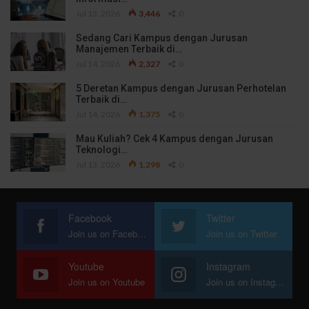
Jul 13, 2026
3,446
0
Sedang Cari Kampus dengan Jurusan
Manajemen Terbaik di…
Jul 14, 2026
2,327
0
5 Deretan Kampus dengan Jurusan Perhotelan
Terbaik di…
Jul 14, 2026
1,375
0
Mau Kuliah? Cek 4 Kampus dengan Jurusan
Teknologi…
Jul 13, 2026
1,298
0
Facebook
Twitter
Join us on Facebook
Join us on Twitter
Youtube
Instagram
Join us on Youtube
Join us on Instagram