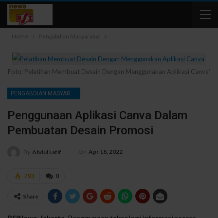
Home
Pengabdian Masyarakat
Foto: Pelatihan Membuat Desain Dengan Menggunakan Aplikasi Canva’
PENGABDIAN MASYARAKAT
Penggunaan Aplikasi Canva Dalam
Pembuatan Desain Promosi
On
Apr 18, 2022
By
Abdul Latif
793
0
Share
BSINews, Jakarta-
Penggunaan teknologi informasi secara