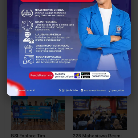
BERITA
BERITA
Dosen Pembimbing
Dosen Pembimbing
Lapangan Dampingi
Lapangan Dampingi
Keberangkatan
Keberangkatan
Mahasiswa UBSI Solo ke
Mahasiswa UBSI Solo ke
Posko BSI…
Posko BSI…
BERITA
BERITA
BSI Explore Tim
228 Mahasiswa Resmi