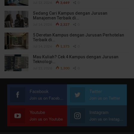
Jul 13, 2026
3,449
0
Sedang Cari Kampus dengan Jurusan
Manajemen Terbaik di…
Jul 14, 2026
2,327
0
5 Deretan Kampus dengan Jurusan Perhotelan
Terbaik di…
Jul 14, 2026
1,375
0
Mau Kuliah? Cek 4 Kampus dengan Jurusan
Teknologi…
Jul 13, 2026
1,300
0
Facebook
Twitter
Join us on Facebook
Join us on Twitter
Youtube
Instagram
Join us on Youtube
Join us on Instagram