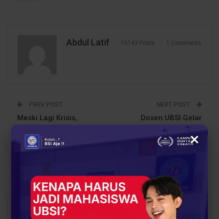
Abdul Latif
16143 Posts
1 Comments
PREV POST
NEXT POST
Meski Lagi Krisis,
Dosen UBSI Gelar
Mahasiswa UBSI
Pelatihan Internet Sehat
×
Kampus Tasikmalaya
bagi Anak-Anak Tahfidz
Nggak Kehabisan Ide
Quran Yayasan
Usaha
Tarbiyyatul Qolbi
Nusantara
You Might Also Like
All