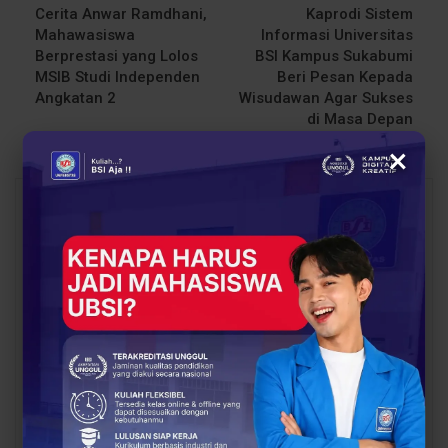
Cerita Anwar Ramdhani,
Kaprodi Sistem
Mahawasiswa
Informasi Universitas
Berprestasi yang Lolos
BSI Kampus Sukabumi
MSIB Studi Independen
Beri Pesan Kepada
Angkatan 2
Wisudawan Agar Sukses
di Masa Depan
×
You Might Also Like
All
BERITA
BERITA
UBSI Buka Call for
Siap Kuliah Berkualitas?
Papers ICAISD 2026,
UBSI Cengkareng Gelar
Dorong Riset Teknologi
Open Booth Spesial