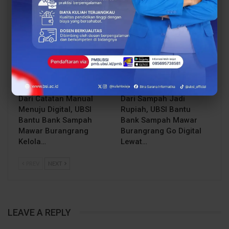
dan Keamanan Siber…
dengan Beasiswa…
BERITA
BERITA
Dari Catatan Manual
Dari Sampah Jadi
Menuju Digital, UBSI
Rupiah, UBSI Bantu
Bantu Bank Sampah
Bank Sampah Mawar
Mawar Burangrang
Burangrang Go Digital
Kelola…
Lewat…
PREV
NEXT
LEAVE A REPLY