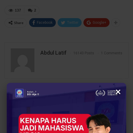
137
2
Share
Facebook
Twitter
Google+
Abdul Latif
16143 Posts
1 Comments
×
PREV POST
NEXT POST
Selamat Mahasiswa
Ini Kelebihan Google
Universitas BSI
Meet untuk
Memperoleh
Pembelajaran Secara
Kesempatan Magang di
Online
ATR/BPN