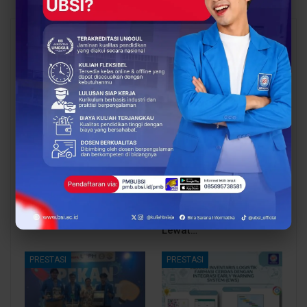
You Might Also Like
All
PRESTASI
PRESTASI
EXORA Antar Mahasiswa
SIPILAH Antar
UBSI Raih Bronze Medal
Mahasiswa UBSI Raih
di Pekan Inovasi
Medali Emas di Pekan
Nasional 2026 Lewat…
Inovasi Nasional 2026
Lewat…
PRESTASI
PRESTASI