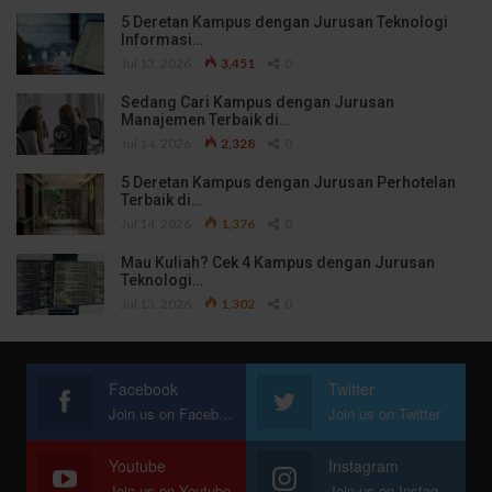
5 Deretan Kampus dengan Jurusan Teknologi
Informasi…
Jul 13, 2026
3,451
0
Sedang Cari Kampus dengan Jurusan
Manajemen Terbaik di…
Jul 14, 2026
2,328
0
5 Deretan Kampus dengan Jurusan Perhotelan
Terbaik di…
Jul 14, 2026
1,376
0
Mau Kuliah? Cek 4 Kampus dengan Jurusan
Teknologi…
Jul 13, 2026
1,302
0
Facebook
Twitter
Join us on Facebook
Join us on Twitter
Youtube
Instagram
Join us on Youtube
Join us on Instagram